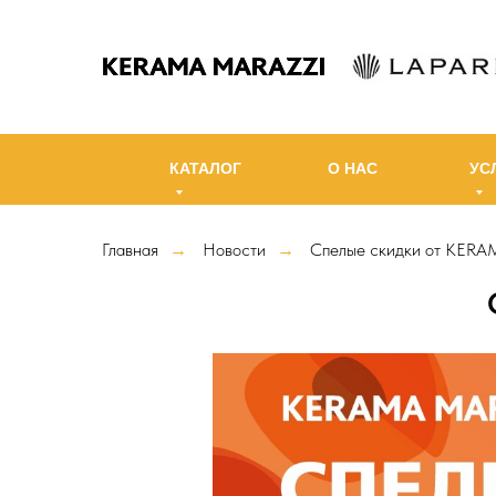
КАТАЛОГ
О НАС
УС
Главная
Новости
Спелые скидки от KER
→
→