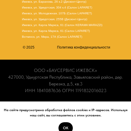
Ижевск, ул. Баранова, 26 к.2 (Дисконт-Центр)
Ижевск, ул. Удмуртская, 304 к.4 (Салон LAPARET)
Ижевск, ул. Молодежная, 107Б (Салон LAPARET)
Ижевск, ул. Удмуртская, 255В (Дисконт-Центр)
Ижевск, ул. Карла Маркса, 61
(Салон KERAMA MARAZZI)
Ижевск, ул. Карла Маркса, 61
(
Салон LAPARET
)
Воткинск, ул. Мира, 17А (Салон LAPARET)
© 2025
Политика конфиденциальности
ООО «БАУСЕРВИС ИЖЕВСК»
427000, Удмуртская Республика, Завьяловский район, дер.
Березка, д.5, кв.3
ИНН 1841087636 ОГРН 1191832016023
Информация носит ознакомительный характер и не является
публичной офертой. Наличие и актуальные цены вы можете
На сайте предусмотрена обработка файлов cookies и IP-адресов. Используя
наш сайт, вы соглашаетесь с этим условием.
уточнить по телефону
+7 (965) 840-70-90
или в наших
салонах.
ОК
Сайт плиткабау ру, Ижевск