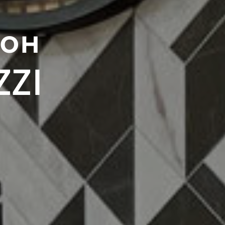
он
ZI