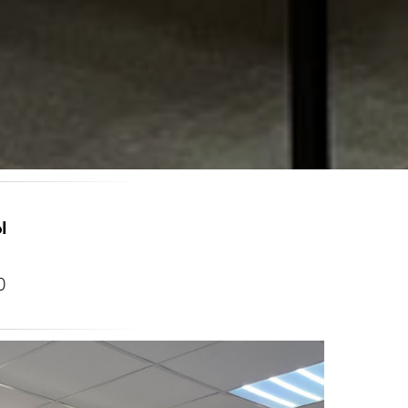
Ы
0
0