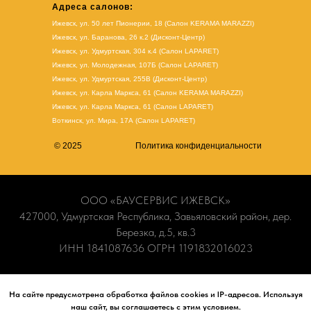
Адреса салонов:
Ижевск, ул. 50 лет Пионерии, 18 (Салон KERAMA MARAZZI)
Ижевск, ул. Баранова, 26 к.2 (Дисконт-Центр)
Ижевск, ул. Удмуртская, 304 к.4 (Салон LAPARET)
Ижевск, ул. Молодежная, 107Б (Салон LAPARET)
Ижевск, ул. Удмуртская, 255В (Дисконт-Центр)
Ижевск, ул. Карла Маркса, 61
(Салон KERAMA MARAZZI)
Ижевск, ул. Карла Маркса, 61
(
Салон LAPARET
)
Воткинск, ул. Мира, 17А (Салон LAPARET)
© 2025
Политика конфиденциальности
ООО «БАУСЕРВИС ИЖЕВСК»
427000, Удмуртская Республика, Завьяловский район, дер.
Березка, д.5, кв.3
ИНН 1841087636 ОГРН 1191832016023
Информация носит ознакомительный характер и не является
На сайте предусмотрена обработка файлов cookies и IP-адресов. Используя
публичной офертой. Наличие и актуальные цены вы можете
наш сайт, вы соглашаетесь с этим условием.