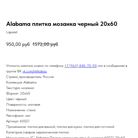
Alabama плитка мозаика черный 20х60
Laparet
950,00
руб
1572,00
руб
Уточнить наличие можно по телефону
+7 (965) 840-70-90
или в сообщениях в
группе ВК
vk.com/plitkabau
Страна_производитель: Россия
Коллекция: Alabama
Текстура: мозаика
Формат: 20x60
Цвет: чёрный
Поверхность: матовая
Назначение: стена
Ректификат: нет
Артикул: 60021
Применение: плитка для ванной, плитка для кухни, плитка для гостиной
Категория_товаров: керамическая плитка
Наименование_1С: Alabama Плитка настенная чёрный мозаика 60021 20х60