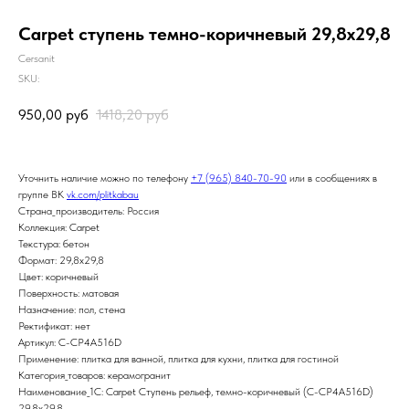
Carpet ступень темно-коричневый 29,8х29,8
Cersanit
SKU:
950,00
руб
1418,20
руб
Уточнить наличие можно по телефону
+7 (965) 840-70-90
или в сообщениях в
группе ВК
vk.com/plitkabau
Страна_производитель: Россия
Коллекция: Carpet
Текстура: бетон
Формат: 29,8x29,8
Цвет: коричневый
Поверхность: матовая
Назначение: пол, стена
Ректификат: нет
Артикул: C-CP4A516D
Применение: плитка для ванной, плитка для кухни, плитка для гостиной
Категория_товаров: керамогранит
Наименование_1С: Carpet Ступень рельеф, темно-коричневый (C-CP4A516D)
29,8х29,8