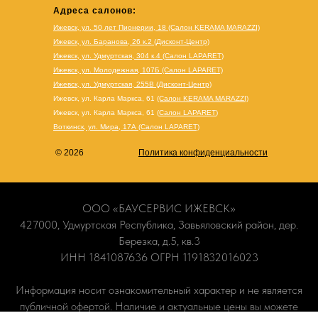
Адреса салонов:
Ижевск, ул. 50 лет Пионерии, 18 (Салон KERAMA MARAZZI)
Ижевск, ул. Баранова, 26 к.2 (Дисконт-Центр)
Ижевск, ул. Удмуртская, 304 к.4 (Салон LAPARET)
Ижевск, ул. Молодежная, 107Б (Салон LAPARET)
Ижевск, ул. Удмуртская, 255В (Дисконт-Центр)
Ижевск, ул. Карла Маркса, 61
(Салон KERAMA MARAZZI)
Ижевск, ул. Карла Маркса, 61
(
Салон LAPARET
)
Воткинск, ул. Мира, 17А (Салон LAPARET)
© 2026
Политика конфиденциальности
ООО «БАУСЕРВИС ИЖЕВСК»
427000, Удмуртская Республика, Завьяловский район, дер.
Березка, д.5, кв.3
ИНН 1841087636 ОГРН 1191832016023
Информация носит ознакомительный характер и не является
публичной офертой. Наличие и актуальные цены вы можете