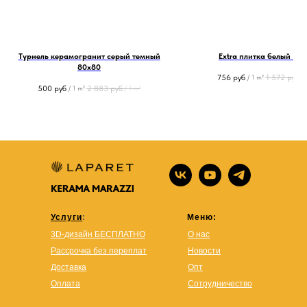
Турнель керамогранит серый темный
Extra плитка белый 30
80х80
756
руб
1 572
руб
/
1 m²
/
500
руб
2 883
руб
/
1 m²
/
1 m²
Услуги
:
Меню:
3D-дизайн БЕСПЛАТНО
О нас
Рассрочка без переплат
Новости
Доставка
Опт
Оплата
Сотрудничество