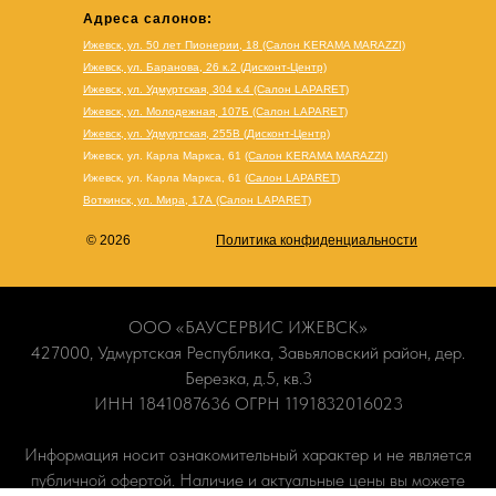
Адреса салонов:
Ижевск, ул. 50 лет Пионерии, 18 (Салон KERAMA MARAZZI)
Ижевск, ул. Баранова, 26 к.2 (Дисконт-Центр)
Ижевск, ул. Удмуртская, 304 к.4 (Салон LAPARET)
Ижевск, ул. Молодежная, 107Б (Салон LAPARET)
Ижевск, ул. Удмуртская, 255В (Дисконт-Центр)
Ижевск, ул. Карла Маркса, 61
(Салон KERAMA MARAZZI)
Ижевск, ул. Карла Маркса, 61
(
Салон LAPARET
)
Воткинск, ул. Мира, 17А (Салон LAPARET)
© 2026
Политика конфиденциальности
ООО «БАУСЕРВИС ИЖЕВСК»
427000, Удмуртская Республика, Завьяловский район, дер.
Березка, д.5, кв.3
ИНН 1841087636 ОГРН 1191832016023
Информация носит ознакомительный характер и не является
публичной офертой. Наличие и актуальные цены вы можете