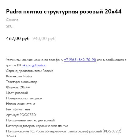
Pudra плитка структурная розовый 20х44
Cersanit
SKU:
462,00
руб
940,00
руб
Уточнить наличие можно по телефону
+7 (965) 840-70-90
или в сообщениях в
группе ВК
vk.com/plitkabau
Страна_производитель: Россия
Коллекция: Pudra
Текстура: моноколор
Формат: 20x44
Цвет: розовый
Поверхность: глянцевая
Назначение: стена
Ректификат: нет
Артикул: PDG072D
Применение: плитка для ванной
Категория_товаров: керамическая плитка
Наименование_1С: Pudra облицовочная плитка рельеф розовый (PDG072D)
20x44