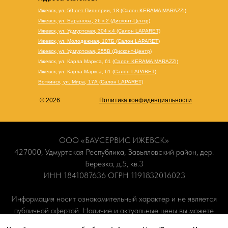
Ижевск, ул. 50 лет Пионерии, 18 (Салон KERAMA MARAZZI)
Ижевск, ул. Баранова, 26 к.2 (Дисконт-Центр)
Ижевск, ул. Удмуртская, 304 к.4 (Салон LAPARET)
Ижевск, ул. Молодежная, 107Б (Салон LAPARET)
Ижевск, ул. Удмуртская, 255В (Дисконт-Центр)
Ижевск, ул. Карла Маркса, 61
(Салон KERAMA MARAZZI)
Ижевск, ул. Карла Маркса, 61
(
Салон LAPARET
)
Воткинск, ул. Мира, 17А (Салон LAPARET)
© 2026
Политика конфиденциальности
ООО «БАУСЕРВИС ИЖЕВСК»
427000, Удмуртская Республика, Завьяловский район, дер.
Березка, д.5, кв.3
ИНН 1841087636 ОГРН 1191832016023
Информация носит ознакомительный характер и не является
публичной офертой. Наличие и актуальные цены вы можете
уточнить по телефону
+7 (965) 840-70-90
или в наших