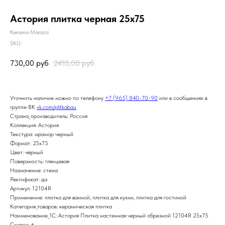
Астория плитка черная 25х75
Kerama Marazzi
SKU:
730,00
руб
2418,00
руб
Уточнить наличие можно по телефону
+7 (965) 840-70-90
или в сообщениях в
группе ВК
vk.com/plitkabau
Страна_производитель: Россия
Коллекция: Астория
Текстура: мрамор черный
Формат: 25x75
Цвет: чёрный
Поверхность: глянцевая
Назначение: стена
Ректификат: да
Артикул: 12104R
Применение: плитка для ванной, плитка для кухни, плитка для гостиной
Категория_товаров: керамическая плитка
Наименование_1С: Астория Плитка настенная черный обрезной 12104R 25х75
Скидки: +