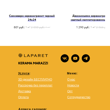
Сансеверо керамогранит черный
Джиминьяно керамогранит
24х24
светлый лаппатированный о
60х60
801
руб
2 050
руб
1 290
руб
2 566
руб
/
1 m²
/
1 m²
/
1 m²
Услуги
:
Меню:
3D-дизайн БЕСПЛАТНО
О нас
Рассрочка без переплат
Новости
Доставка
Опт
Оплата
Сотрудничество
Адреса салонов: