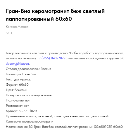
Гран-Виа керамогранит беж светлый
лаппатированный 60х60
Kerama Marazzi
SKU:
Товар закончился или снят с производства. Чтобы подобрать подходящий аналог,
звоните по телефону
+7 (965) 840-70-90
или пишите в сообщениях в группе ВК
vk.com/plitkabau
.
Страна_производитель: Россия
Коллекция: Гран-Виа
Текстура: мрамор
Формат: 60x60
Цвет: бежевый
Поверхность: лаппатированная
Назначение: пол
Ректификат: нет
Артикул: SG650102R
Применение: плитка для ванной, плитка для кухни, плитка для гостиной
Категория_товаров: керамогранит
Наименование_1С: Гран-Виа беж светлый лаппатированный SG650102R 60х60