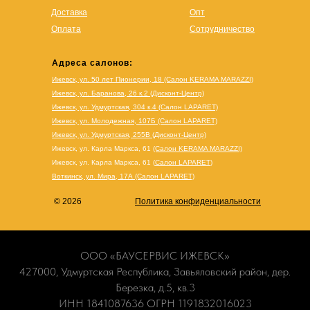
Доставка
Опт
Оплата
Сотрудничество
Адреса салонов:
Ижевск, ул. 50 лет Пионерии, 18 (Салон KERAMA MARAZZI)
Ижевск, ул. Баранова, 26 к.2 (Дисконт-Центр)
Ижевск, ул. Удмуртская, 304 к.4 (Салон LAPARET)
Ижевск, ул. Молодежная, 107Б (Салон LAPARET)
Ижевск, ул. Удмуртская, 255В (Дисконт-Центр)
Ижевск, ул. Карла Маркса, 61
(Салон KERAMA MARAZZI)
Ижевск, ул. Карла Маркса, 61
(
Салон LAPARET
)
Воткинск, ул. Мира, 17А (Салон LAPARET)
© 2026
Политика конфиденциальности
ООО «БАУСЕРВИС ИЖЕВСК»
427000, Удмуртская Республика, Завьяловский район, дер.
Березка, д.5, кв.3
ИНН 1841087636 ОГРН 1191832016023