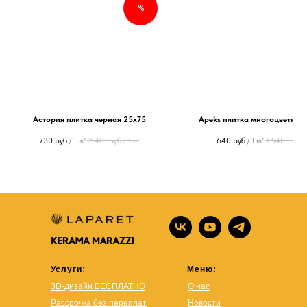
%
Астория плитка черная 25х75
Apeks плитка многоцветная 
730
руб
2 418
руб
640
руб
1 940
руб
/
1 m²
/
1 m²
/
1 m²
/
Услуги
:
Меню:
3D-дизайн БЕСПЛАТНО
О нас
Рассрочка без переплат
Новости