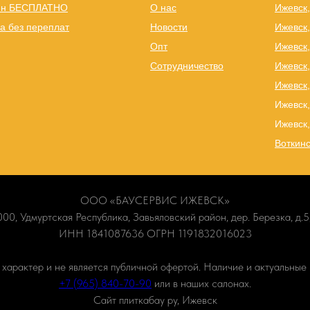
йн БЕСПЛАТНО
О нас
Ижевск
а без переплат
Новости
Ижевск,
Опт
Ижевск,
Сотрудничество
Ижевск
Ижевск,
Ижевск,
Ижевск,
Воткинс
ООО «БАУСЕРВИС ИЖЕВСК»
00, Удмуртская Республика, Завьяловский район, дер. Березка, д.5,
ИНН 1841087636 ОГРН 1191832016023
арактер и не является публичной офертой. Наличие и актуальные 
+7 (965) 840-70-90
или в наших салонах.
Сайт плиткабау ру, Ижевск