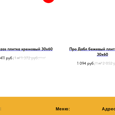
zas плитка кремовый 30х60
Про Дабл бежевый плит
30х60
411
руб
1 372
руб
/
1 m²
/
1 m²
1 094
руб
2 052
/
1 m²
:
Меню:
Адрес