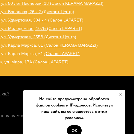
, ул. 50 лет Пионерии, 18 (Салон KERAMA MARAZZI)
 ул. Баранова, 26 к.2 (Дисконт-Центр)
 ул. Удмуртская, 304 к.4 (Салон LAPARET)
, ул. Молодежная, 107Б (Салон LAPARET)
 ул. Удмуртская, 255В (Дисконт-Центр)
 ул. Карла Маркса, 61
(Салон KERAMA MARAZZI)
 ул. Карла Маркса, 61
(
Салон LAPARET
)
к, ул. Мира, 17А (Салон LAPARET)
 кв.3
На сайте предусмотрена обработка
файлов cookies и IP-адресов. Используя
наш сайт, вы соглашаетесь с этим
цены вы можете уточнить по телефону
условием.
ОК