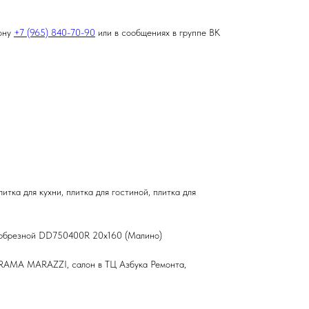
фону
+7 (965) 840-70-90
или в сообщениях в группе ВК
итка для кухни, плитка для гостиной, плитка для
 обрезной DD750400R 20х160 (Малино)
ERAMA MARAZZI, салон в ТЦ Азбука Ремонта,