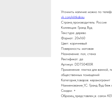
Уточнить наличие можно по теле
vk.com/plitkabau
Страна_производитель: Россия
Коллекция: Гранд Вуд
Текстура: дерево
Формат: 20x160
Цвет: коричневый
Поверхность: матовая
Назначение: пол, стена
Ректификат: да
Артикул: DD750400R
Применение: плитка для ванной, пл
общественных помещений
Категория_товаров: керамогранит
Наименование_1С: Гранд Вуд беж
Скидки: +
Образец_представлен_в: салон K