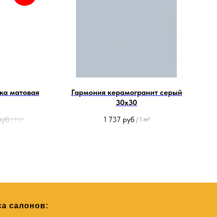
ка матовая
Гармония керамогранит серый
30х30
руб
1 737
руб
/
1 m²
/
1 m²
а салонов: