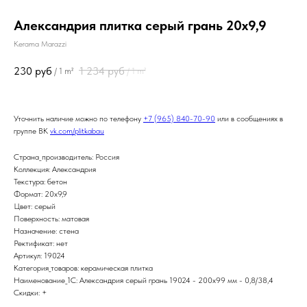
Александрия плитка серый грань 20х9,9
Kerama Marazzi
230
руб
1 234
руб
/
1 m²
/
1 m²
Уточнить наличие можно по телефону
+7 (965) 840-70-90
или в сообщениях в
группе ВК
vk.com/plitkabau
Страна_производитель: Россия
Коллекция: Александрия
Текстура: бетон
Формат: 20x9,9
Цвет: серый
Поверхность: матовая
Назначение: стена
Ректификат: нет
Артикул: 19024
Категория_товаров: керамическая плитка
Наименование_1С: Александрия серый грань 19024 - 200х99 мм - 0,8/38,4
Скидки: +