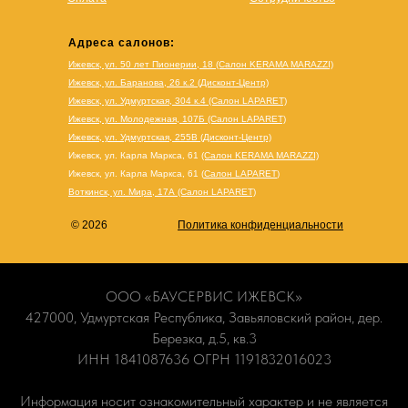
Адреса салонов:
Ижевск, ул. 50 лет Пионерии, 18 (Салон KERAMA MARAZZI)
Ижевск, ул. Баранова, 26 к.2 (Дисконт-Центр)
Ижевск, ул. Удмуртская, 304 к.4 (Салон LAPARET)
Ижевск, ул. Молодежная, 107Б (Салон LAPARET)
Ижевск, ул. Удмуртская, 255В (Дисконт-Центр)
Ижевск, ул. Карла Маркса, 61
(Салон KERAMA MARAZZI)
Ижевск, ул. Карла Маркса, 61
(
Салон LAPARET
)
Воткинск, ул. Мира, 17А (Салон LAPARET)
© 2026
Политика конфиденциальности
ООО «БАУСЕРВИС ИЖЕВСК»
427000, Удмуртская Республика, Завьяловский район, дер.
Березка, д.5, кв.3
ИНН 1841087636 ОГРН 1191832016023
Информация носит ознакомительный характер и не является