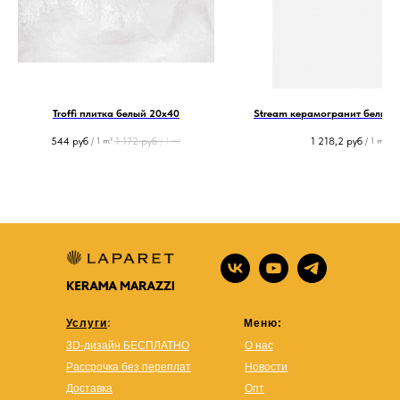
Troffi плитка белый 20х40
Stream керамогранит белый 2
544
руб
1 172
руб
1 218,2
руб
/
1 m²
/
1 m²
/
1 m²
Услуги
:
Меню:
3D-дизайн БЕСПЛАТНО
О нас
Рассрочка без переплат
Новости
Доставка
Опт