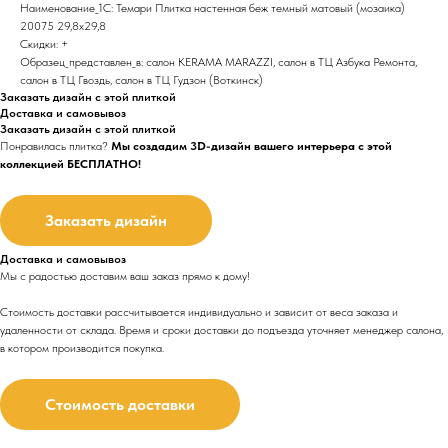
Наименование_1С: Темари Плитка настенная беж темный матовый (мозаика)
20075 29,8х29,8
Скидки: +
Образец_представлен_в: салон KERAMA MARAZZI, салон в ТЦ Азбука Ремонта,
салон в ТЦ Гвоздь, салон в ТЦ Гудзон (Воткинск)
Заказать дизайн с этой плиткой
Доставка и самовывоз
Заказать дизайн с этой плиткой
Понравилась плитка?
Мы создадим 3D-дизайн вашего интерьера с этой
коллекцией БЕСПЛАТНО!
Заказать дизайн
Доставка и самовывоз
Мы с радостью доставим ваш заказ прямо к дому!
Стоимость доставки рассчитывается индивидуально и зависит от веса заказа и
удаленности от склада. Время и сроки доставки до подъезда
уточняет менеджер салона,
в котором производится покупка.
Стоимость доставки