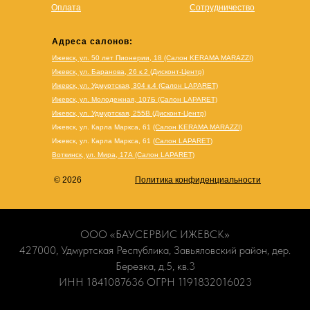
Оплата
Сотрудничество
Адреса салонов:
Ижевск, ул. 50 лет Пионерии, 18 (Салон KERAMA MARAZZI)
Ижевск, ул. Баранова, 26 к.2 (Дисконт-Центр)
Ижевск, ул. Удмуртская, 304 к.4 (Салон LAPARET)
Ижевск, ул. Молодежная, 107Б (Салон LAPARET)
Ижевск, ул. Удмуртская, 255В (Дисконт-Центр)
Ижевск, ул. Карла Маркса, 61
(Салон KERAMA MARAZZI)
Ижевск, ул. Карла Маркса, 61
(
Салон LAPARET
)
Воткинск, ул. Мира, 17А (Салон LAPARET)
© 2026
Политика конфиденциальности
ООО «БАУСЕРВИС ИЖЕВСК»
427000, Удмуртская Республика, Завьяловский район, дер.
Березка, д.5, кв.3
ИНН 1841087636 ОГРН 1191832016023