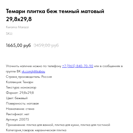
Темари плитка беж темный матовый
29,8х29,8
Kerama Marazzi
SKU:
1665,00
руб
3459,00
руб
Уточнить наличие можно по телефону
+7 (965) 840-70-90
или в сообщениях в
группе ВК
vk.com/plitkabau
Страна_производитель: Россия
Коллекция: Темари
Текстура: моноколор
Формат: 29,8x29,8
Цвет: бежевый
Поверхность: матовая
Назначение: стена
Ректификат: нет
Артикул: 20075
Применение: плитка для ванной, плитка для кухни, плитка для гостиной
Категория_товаров: керамическая плитка