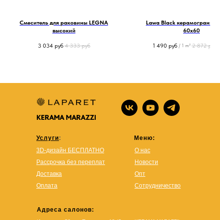
Смеситель для раковины LEGNA
Lawa Black керамогранит 
высокий
60х60
3 034
руб
4 333
руб
1 490
руб
2 872
руб
/
1 m²
/
Услуги
:
Меню:
3D-дизайн БЕСПЛАТНО
О нас
Рассрочка без переплат
Новости
Доставка
Опт
Оплата
Сотрудничество
Адреса салонов: