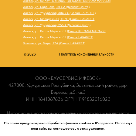
Ижевск, ул. 50 лет Пионерии, 18 (Салон KERAMA MARAZZI)
Ижевск, ул. Баранова, 26 к.2 (Дисконт-Центр)
Ижевск, ул. Удмуртская, 304 к.4 (Салон LAPARET)
Ижевск, ул. Молодежная, 107Б (Салон LAPARET)
Ижевск, ул. Удмуртская, 255В (Дисконт-Центр)
Ижевск, ул. Карла Маркса, 61
(Салон KERAMA MARAZZI)
Ижевск, ул. Карла Маркса, 61
(
Салон LAPARET
)
Воткинск, ул. Мира, 17А (Салон LAPARET)
© 2026
Политика конфиденциальности
ООО «БАУСЕРВИС ИЖЕВСК»
427000, Удмуртская Республика, Завьяловский район, дер.
Березка, д.5, кв.3
ИНН 1841087636 ОГРН 1191832016023
Информация носит ознакомительный характер и не является
публичной офертой. Наличие и актуальные цены вы можете
На сайте предусмотрена обработка файлов cookies и IP-адресов. Используя
уточнить по телефону
+7 (965) 840-70-90
или в наших
наш сайт, вы соглашаетесь с этим условием.
салонах.