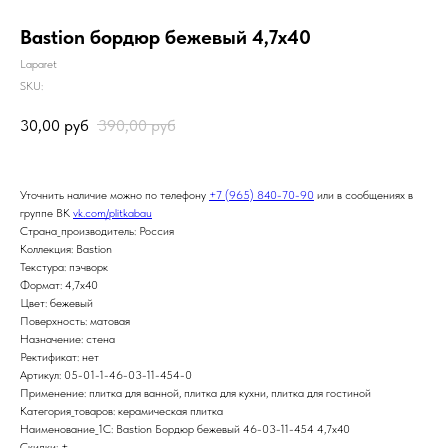
Bastion бордюр бежевый 4,7х40
Laparet
SKU:
30,00
руб
390,00
руб
Уточнить наличие можно по телефону
+7 (965) 840-70-90
или в сообщениях в
группе ВК
vk.com/plitkabau
Страна_производитель: Россия
Коллекция: Bastion
Текстура: пэчворк
Формат: 4,7x40
Цвет: бежевый
Поверхность: матовая
Назначение: стена
Ректификат: нет
Артикул: 05-01-1-46-03-11-454-0
Применение: плитка для ванной, плитка для кухни, плитка для гостиной
Категория_товаров: керамическая плитка
Наименование_1С: Bastion Бордюр бежевый 46-03-11-454 4,7х40
Скидки: +