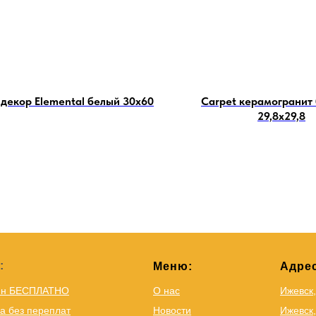
 декор Elemental белый 30х60
Carpet керамогранит
29,8х29,8
:
Меню:
Адрес
йн БЕСПЛАТНО
О нас
Ижевск
а без переплат
Новости
Ижевск,