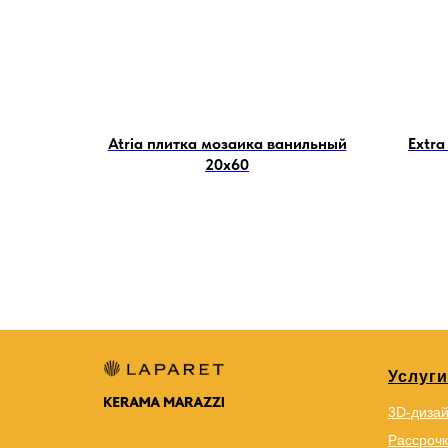
Atria плитка мозаика ванильный
Extra
20х60
Услуги
3D-диза
Рассрочк