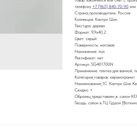
Товар закончился или снят с прои
телефону
+7 (965) 840-70-90
или 
Страна_производитель: Россия
Коллекция: Кантри Шик
Текстура: дерево
Формат: 9,9x40,2
Цвет: серый
Поверхность: матовая
Назначение: пол
Ректификат: нет
Артикул: SG401700N
Применение: плитка для ванной, пл
Категория_товаров: керамогранит
Наименование_1С: Кантри Шик Ке
Скидки: +
Образец_представлен_в: салон K
Гвоздь, салон в ТЦ Гудзон (Воткин