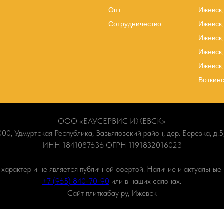
Опт
Ижевск,
Сотрудничество
Ижевск
Ижевск,
Ижевск,
Ижевск,
Воткинс
ООО «БАУСЕРВИС ИЖЕВСК»
00, Удмуртская Республика, Завьяловский район, дер. Березка, д.5,
ИНН 1841087636 ОГРН 1191832016023
арактер и не является публичной офертой. Наличие и актуальные 
+7 (965) 840-70-90
или в наших салонах.
Сайт плиткабау ру, Ижевск