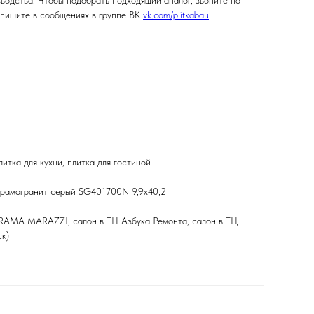
зводства. Чтобы подобрать подходящий аналог, звоните по
пишите в сообщениях в группе ВК
vk.com/plitkabau
.
итка для кухни, плитка для гостиной
рамогранит серый SG401700N 9,9х40,2
ERAMA MARAZZI, салон в ТЦ Азбука Ремонта, салон в ТЦ
ск)