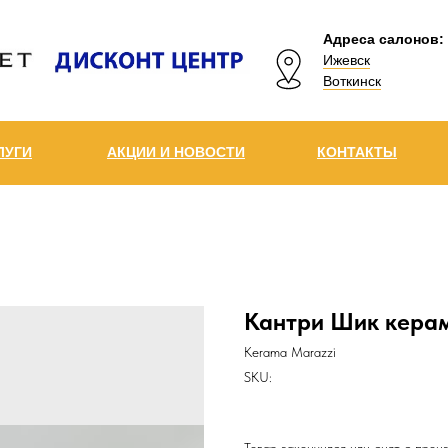
Адреса салонов:
Ижевск
Воткинск
ЛУГИ
АКЦИИ И НОВОСТИ
КОНТАКТЫ
Кантри Шик керам
Kerama Marazzi
SKU: