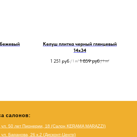
 бежевый
Келуш плитка черный глянцевый
14х34
1 251
руб
1 859
руб
/
1 m²
/
1 m²
а салонов:
, ул. 50 лет Пионерии, 18 (Салон KERAMA MARAZZI)
 ул. Баранова, 26 к.2 (Дисконт-Центр)