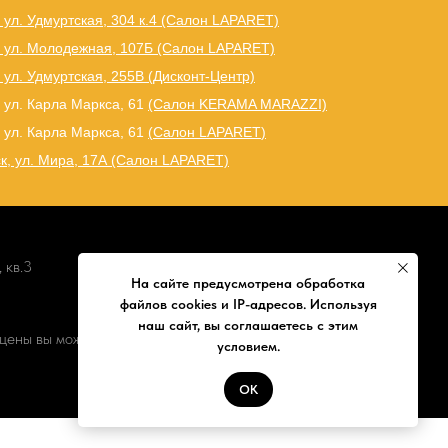
 ул. Удмуртская, 304 к.4 (Салон LAPARET)
, ул. Молодежная, 107Б (Салон LAPARET)
 ул. Удмуртская, 255В (Дисконт-Центр)
 ул. Карла Маркса, 61
(Салон KERAMA MARAZZI)
 ул. Карла Маркса, 61
(
Салон LAPARET
)
к, ул. Мира, 17А (Салон LAPARET)
 кв.3
На сайте предусмотрена обработка
файлов cookies и IP-адресов. Используя
наш сайт, вы соглашаетесь с этим
цены вы можете уточнить по телефону
условием.
ОК