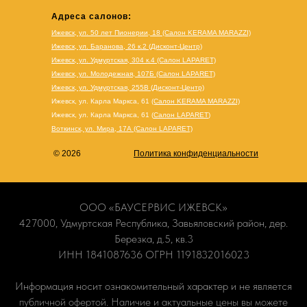
Адреса салонов:
Ижевск, ул. 50 лет Пионерии, 18 (Салон KERAMA MARAZZI)
Ижевск, ул. Баранова, 26 к.2 (Дисконт-Центр)
Ижевск, ул. Удмуртская, 304 к.4 (Салон LAPARET)
Ижевск, ул. Молодежная, 107Б (Салон LAPARET)
Ижевск, ул. Удмуртская, 255В (Дисконт-Центр)
Ижевск, ул. Карла Маркса, 61
(Салон KERAMA MARAZZI)
Ижевск, ул. Карла Маркса, 61
(
Салон LAPARET
)
Воткинск, ул. Мира, 17А (Салон LAPARET)
© 2026
Политика конфиденциальности
ООО «БАУСЕРВИС ИЖЕВСК»
427000, Удмуртская Республика, Завьяловский район, дер.
Березка, д.5, кв.3
ИНН 1841087636 ОГРН 1191832016023
Информация носит ознакомительный характер и не является
публичной офертой. Наличие и актуальные цены вы можете