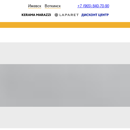
НОВОСТИ
Ижевск
Воткинск
+7 (965) 840-70-90