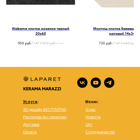
Alabama плитка мозаика черный
Монтиш плитка бежевый с
20х60
матовый 14х34
950
руб
1 572
руб
730
руб
1 663
руб
/
1 m²
/
1 m²
/
1 m²
/
Услуги
:
Меню:
3D-дизайн БЕСПЛАТНО
О нас
Рассрочка без переплат
Новости
Доставка
Опт
Оплата
Сотрудничество