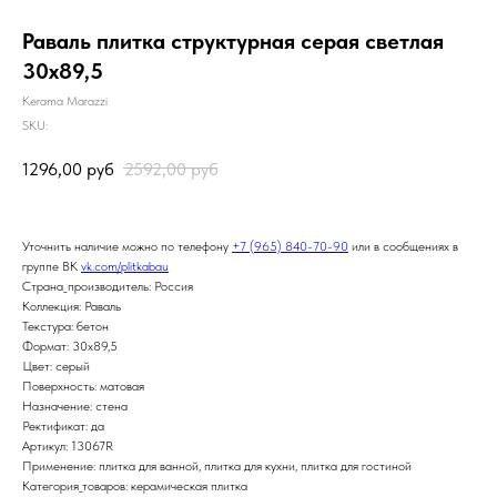
Раваль плитка структурная серая светлая
30х89,5
Kerama Marazzi
SKU:
1296,00
руб
2592,00
руб
Уточнить наличие можно по телефону
+7 (965) 840-70-90
или в сообщениях в
группе ВК
vk.com/plitkabau
Страна_производитель: Россия
Коллекция: Раваль
Текстура: бетон
Формат: 30x89,5
Цвет: серый
Поверхность: матовая
Назначение: стена
Ректификат: да
Артикул: 13067R
Применение: плитка для ванной, плитка для кухни, плитка для гостиной
Категория_товаров: керамическая плитка