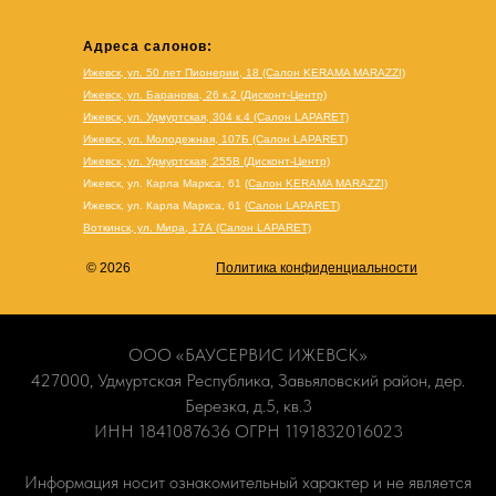
Адреса салонов:
Ижевск, ул. 50 лет Пионерии, 18 (Салон KERAMA MARAZZI)
Ижевск, ул. Баранова, 26 к.2 (Дисконт-Центр)
Ижевск, ул. Удмуртская, 304 к.4 (Салон LAPARET)
Ижевск, ул. Молодежная, 107Б (Салон LAPARET)
Ижевск, ул. Удмуртская, 255В (Дисконт-Центр)
Ижевск, ул. Карла Маркса, 61
(Салон KERAMA MARAZZI)
Ижевск, ул. Карла Маркса, 61
(
Салон LAPARET
)
Воткинск, ул. Мира, 17А (Салон LAPARET)
© 2026
Политика конфиденциальности
ООО «БАУСЕРВИС ИЖЕВСК»
427000, Удмуртская Республика, Завьяловский район, дер.
Березка, д.5, кв.3
ИНН 1841087636 ОГРН 1191832016023
Информация носит ознакомительный характер и не является