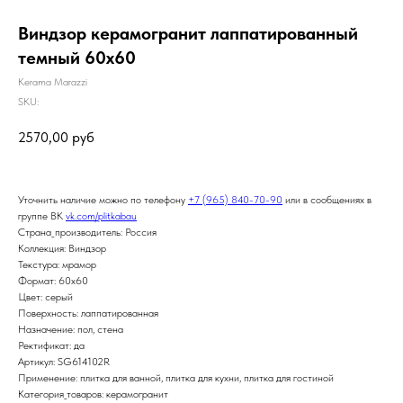
Виндзор керамогранит лаппатированный
темный 60х60
Kerama Marazzi
SKU:
2570,00
руб
Уточнить наличие можно по телефону
+7 (965) 840-70-90
или в сообщениях в
группе ВК
vk.com/plitkabau
Страна_производитель: Россия
Коллекция: Виндзор
Текстура: мрамор
Формат: 60x60
Цвет: серый
Поверхность: лаппатированная
Назначение: пол, стена
Ректификат: да
Артикул: SG614102R
Применение: плитка для ванной, плитка для кухни, плитка для гостиной
Категория_товаров: керамогранит