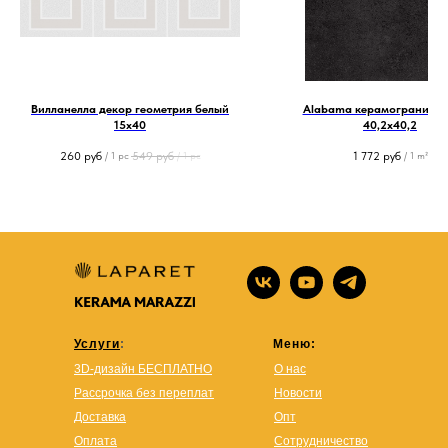
Вилланелла декор геометрия белый
Alabama керамогранит ч
15х40
40,2х40,2
260
руб
549
руб
1 772
руб
/
1 pc
/
1 pc
/
1 m²
Услуги
:
Меню:
3D-дизайн БЕСПЛАТНО
О нас
Рассрочка без переплат
Новости
Доставка
Опт
Оплата
Сотрудничество