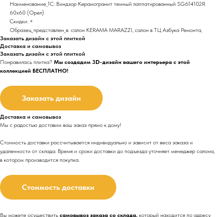
Наименование_1С: Виндзор Керамогранит темный лаппатированный SG614102R
60х60 (Орел)
Скидки: +
Образец_представлен_в: салон KERAMA MARAZZI, салон в ТЦ Азбука Ремонта,
Заказать дизайн с этой плиткой
Доставка и самовывоз
Заказать дизайн с этой плиткой
Понравилась плитка?
Мы создадим 3D-дизайн вашего интерьера с этой
коллекцией БЕСПЛАТНО!
Заказать дизайн
Доставка и самовывоз
Мы с радостью доставим ваш заказ прямо к дому!
Стоимость доставки рассчитывается индивидуально и зависит от веса заказа и
удаленности от склада. Время и сроки доставки до подъезда
уточняет менеджер салона,
в котором производится покупка.
Стоимость доставки
Вы можете осуществить
самовывоз заказа со склада,
который находится по адресу