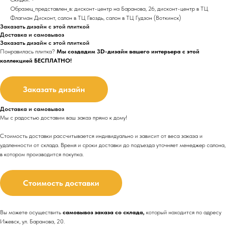
Образец_представлен_в: дисконт-центр на Баранова, 26, дисконт-центр в ТЦ
Флагман Дисконт, салон в ТЦ Гвоздь, салон в ТЦ Гудзон (Воткинск)
Заказать дизайн с этой плиткой
Доставка и самовывоз
Заказать дизайн с этой плиткой
Понравилась плитка?
Мы создадим 3D-дизайн вашего интерьера с этой
коллекцией БЕСПЛАТНО!
Заказать дизайн
Доставка и самовывоз
Мы с радостью доставим ваш заказ прямо к дому!
Стоимость доставки рассчитывается индивидуально и зависит от веса заказа и
удаленности от склада. Время и сроки доставки до подъезда
уточняет менеджер салона,
в котором производится покупка.
Стоимость доставки
Вы можете осуществить
самовывоз заказа со склада,
который находится по адресу
Ижевск, ул. Баранова, 20.