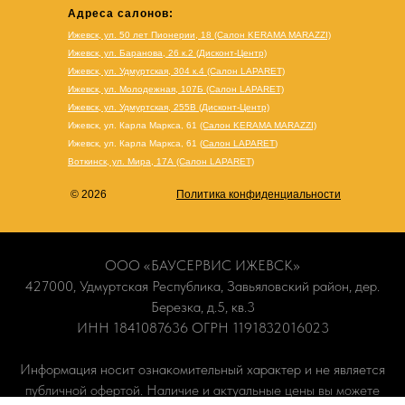
Адреса салонов:
Ижевск, ул. 50 лет Пионерии, 18 (Салон KERAMA MARAZZI)
Ижевск, ул. Баранова, 26 к.2 (Дисконт-Центр)
Ижевск, ул. Удмуртская, 304 к.4 (Салон LAPARET)
Ижевск, ул. Молодежная, 107Б (Салон LAPARET)
Ижевск, ул. Удмуртская, 255В (Дисконт-Центр)
Ижевск, ул. Карла Маркса, 61
(Салон KERAMA MARAZZI)
Ижевск, ул. Карла Маркса, 61
(
Салон LAPARET
)
Воткинск, ул. Мира, 17А (Салон LAPARET)
© 2026
Политика конфиденциальности
ООО «БАУСЕРВИС ИЖЕВСК»
427000, Удмуртская Республика, Завьяловский район, дер.
Березка, д.5, кв.3
ИНН 1841087636 ОГРН 1191832016023
Информация носит ознакомительный характер и не является
публичной офертой. Наличие и актуальные цены вы можете