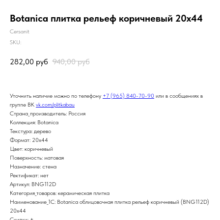
Botanica плитка рельеф коричневый 20x44
Cersanit
SKU:
282,00
руб
940,00
руб
Уточнить наличие можно по телефону
+7 (965) 840-70-90
или в сообщениях в
группе ВК
vk.com/plitkabau
Страна_производитель: Россия
Коллекция: Botanica
Текстура: дерево
Формат: 20x44
Цвет: коричневый
Поверхность: матовая
Назначение: стена
Ректификат: нет
Артикул: BNG112D
Категория_товаров: керамическая плитка
Наименование_1С: Botanica облицовочная плитка рельеф коричневый (BNG112D)
20x44
Скидки: +