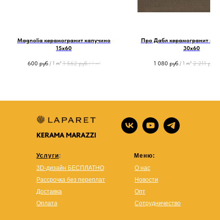
Magnolia керамогранит капучино
Про Дабл керамогранит ко
15х60
30х60
600
руб
1 562
руб
1 080
руб
2 211
руб
/
1 m²
/
1 m²
/
1 m²
/
Услуги
:
Меню:
3D-дизайн БЕСПЛАТНО
О нас
Рассрочка без переплат
Новости
Доставка
Опт
Оплата
Сотрудничество