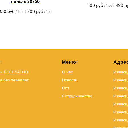
панель 20х50
100
руб
1 490
р
/
1 pc
450
руб
1 208
руб
/
1 m²
/
1 m²
:
Меню:
Адрес
йн БЕСПЛАТНО
О нас
Ижевск
а без переплат
Новости
Ижевск,
Опт
Ижевск,
Сотрудничество
Ижевск
Ижевск,
Ижевск,
Ижевск,
Воткинс