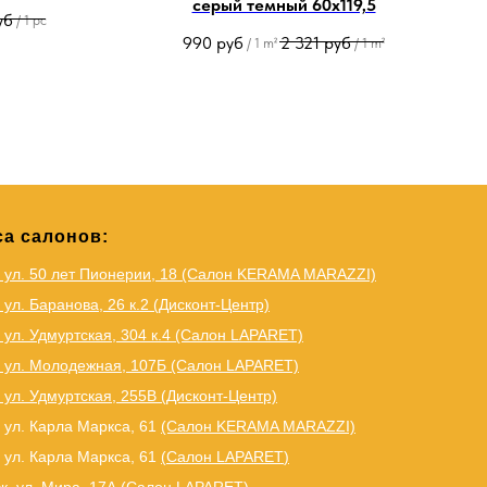
серый темный 60х119,5
уб
/
1 pc
990
руб
2 321
руб
/
1 m²
/
1 m²
а салонов:
, ул. 50 лет Пионерии, 18 (Салон KERAMA MARAZZI)
 ул. Баранова, 26 к.2 (Дисконт-Центр)
 ул. Удмуртская, 304 к.4 (Салон LAPARET)
, ул. Молодежная, 107Б (Салон LAPARET)
 ул. Удмуртская, 255В (Дисконт-Центр)
 ул. Карла Маркса, 61
(Салон KERAMA MARAZZI)
 ул. Карла Маркса, 61
(
Салон LAPARET
)
к, ул. Мира, 17А (Салон LAPARET)