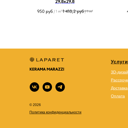
29,8х29,8
950
руб
1 418,2
руб
/
1 m²
/
1 m²
Услуги
3D-диза
Рассрочк
Доставка
Оплата
© 2026
Политика конфиденциальности