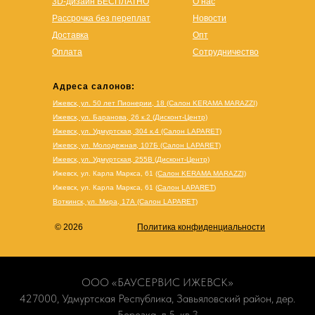
3D-дизайн БЕСПЛАТНО
О нас
Рассрочка без переплат
Новости
Доставка
Опт
Оплата
Сотрудничество
Адреса салонов:
Ижевск, ул. 50 лет Пионерии, 18 (Салон KERAMA MARAZZI)
Ижевск, ул. Баранова, 26 к.2 (Дисконт-Центр)
Ижевск, ул. Удмуртская, 304 к.4 (Салон LAPARET)
Ижевск, ул. Молодежная, 107Б (Салон LAPARET)
Ижевск, ул. Удмуртская, 255В (Дисконт-Центр)
Ижевск, ул. Карла Маркса, 61
(Салон KERAMA MARAZZI)
Ижевск, ул. Карла Маркса, 61
(
Салон LAPARET
)
Воткинск, ул. Мира, 17А (Салон LAPARET)
© 2026
Политика конфиденциальности
ООО «БАУСЕРВИС ИЖЕВСК»
427000, Удмуртская Республика, Завьяловский район, дер.
Березка, д.5, кв.3