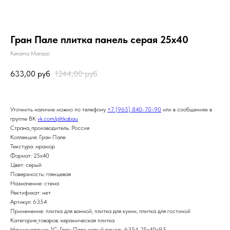
Гран Пале плитка панель серая 25х40
Kerama Marazzi
633,00
руб
1244,00
руб
Уточнить наличие можно по телефону
+7 (965) 840-70-90
или в сообщениях в
группе ВК
vk.com/plitkabau
Страна_производитель: Россия
Коллекция: Гран Пале
Текстура: мрамор
Формат: 25x40
Цвет: серый
Поверхность: глянцевая
Назначение: стена
Ректификат: нет
Артикул: 6354
Применение: плитка для ванной, плитка для кухни, плитка для гостиной
Категория_товаров: керамическая плитка
Наименование_1С: Гран Пале серый панель 6354 25х40х9,5