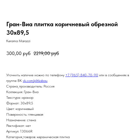
Гран-Виа плитка коричневый обрезной
30х89,5
Kerama Marazzi
300,00
руб
2219,00
руб
Уточнить наличие можно по телефону
+7 (965) 840-70-90
или в сообщениях в
группе ВК
vk.com/plitkabau
Страна_производитель: Россия
Коллекция: Гран-Виа
Текстура: мрамор
Формат: 30x89,5
Цвет: коричневый
Поверхность: глянцевая
Назначение: стена
Ректификат: нет
Артикул: 13066R
Категория_товаров: керамическая плитка