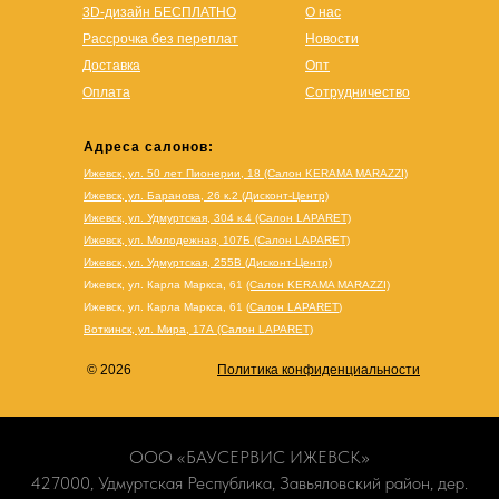
3D-дизайн БЕСПЛАТНО
О нас
Рассрочка без переплат
Новости
Доставка
Опт
Оплата
Сотрудничество
Адреса салонов:
Ижевск, ул. 50 лет Пионерии, 18 (Салон KERAMA MARAZZI)
Ижевск, ул. Баранова, 26 к.2 (Дисконт-Центр)
Ижевск, ул. Удмуртская, 304 к.4 (Салон LAPARET)
Ижевск, ул. Молодежная, 107Б (Салон LAPARET)
Ижевск, ул. Удмуртская, 255В (Дисконт-Центр)
Ижевск, ул. Карла Маркса, 61
(Салон KERAMA MARAZZI)
Ижевск, ул. Карла Маркса, 61
(
Салон LAPARET
)
Воткинск, ул. Мира, 17А (Салон LAPARET)
© 2026
Политика конфиденциальности
ООО «БАУСЕРВИС ИЖЕВСК»
427000, Удмуртская Республика, Завьяловский район, дер.