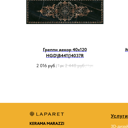
Греппи декор 40х120
М
HGD\B441\14037R
2 016
руб
2 448
руб
/
1 pc
/
1 pc
Услуги
3D-диза