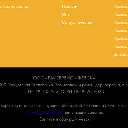
а без переплат
Новости
Ижевск,
Опт
Ижевск,
Сотрудничество
Ижевск
Ижевск,
Ижевск,
Ижевск,
Воткинс
ООО «БАУСЕРВИС ИЖЕВСК»
00, Удмуртская Республика, Завьяловский район, дер. Березка, д.5,
ИНН 1841087636 ОГРН 1191832016023
арактер и не является публичной офертой. Наличие и актуальные 
+7 (965) 840-70-90
или в наших салонах.
Сайт плиткабау ру, Ижевск