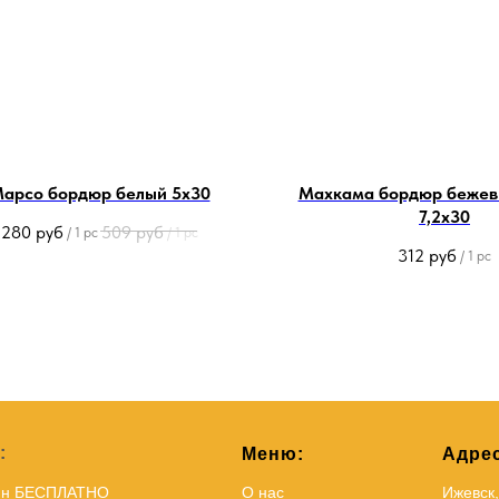
арсо бордюр белый 5х30
Махкама бордюр бежев
7,2x30
280
руб
509
руб
/
1 pc
/
1 pc
312
руб
/
1 pc
:
Меню:
Адрес
йн БЕСПЛАТНО
О нас
Ижевск