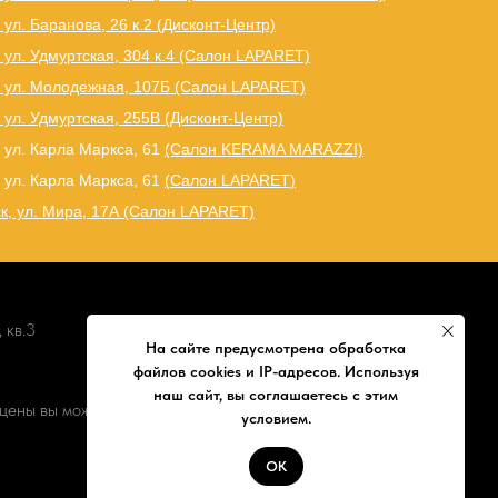
 ул. Баранова, 26 к.2 (Дисконт-Центр)
 ул. Удмуртская, 304 к.4 (Салон LAPARET)
, ул. Молодежная, 107Б (Салон LAPARET)
 ул. Удмуртская, 255В (Дисконт-Центр)
 ул. Карла Маркса, 61
(Салон KERAMA MARAZZI)
 ул. Карла Маркса, 61
(
Салон LAPARET
)
к, ул. Мира, 17А (Салон LAPARET)
 кв.3
На сайте предусмотрена обработка
файлов cookies и IP-адресов. Используя
наш сайт, вы соглашаетесь с этим
цены вы можете уточнить по телефону
условием.
ОК