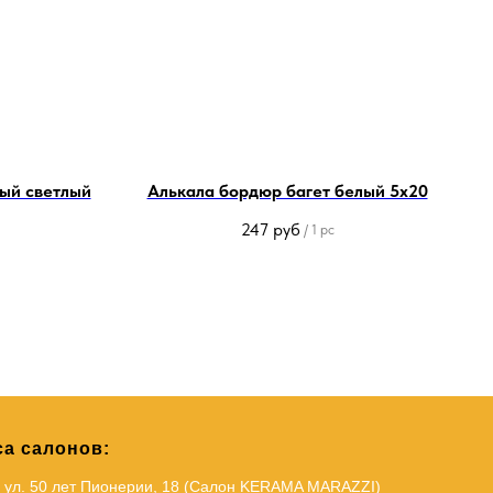
ый светлый
Алькала бордюр багет белый 5х20
247
руб
/
1 pc
а салонов:
, ул. 50 лет Пионерии, 18 (Салон KERAMA MARAZZI)