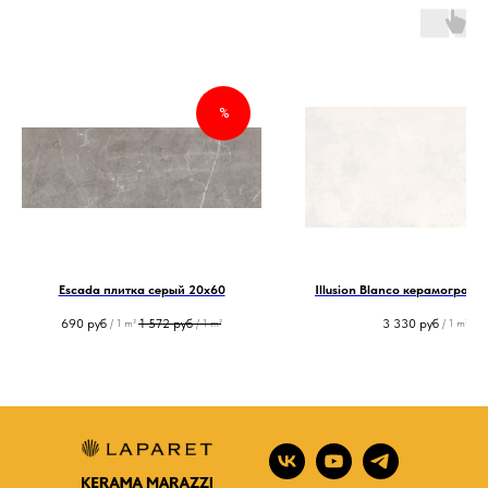
%
Escada плитка серый 20х60
Illusion Blanco керамограни
690
руб
1 572
руб
3 330
руб
/
1 m²
/
1 m²
/
1 m²