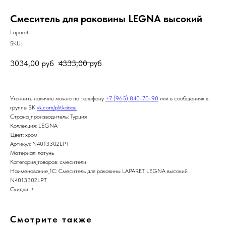
Смеситель для раковины LEGNA высокий
Laparet
SKU:
3034,00
руб
4333,00
руб
Уточнить наличие можно по телефону
+7 (965) 840-70-90
или в сообщениях в
группе ВК
vk.com/plitkabau
Страна_производитель: Турция
Коллекция: LEGNA
Цвет: хром
Артикул: N4013302LPT
Материал: латунь
Категория_товаров: смесители
Наименование_1С: Смеситель для раковины LAPARET LEGNA высокий
N4013302LPT
Скидки: +
Смотрите также