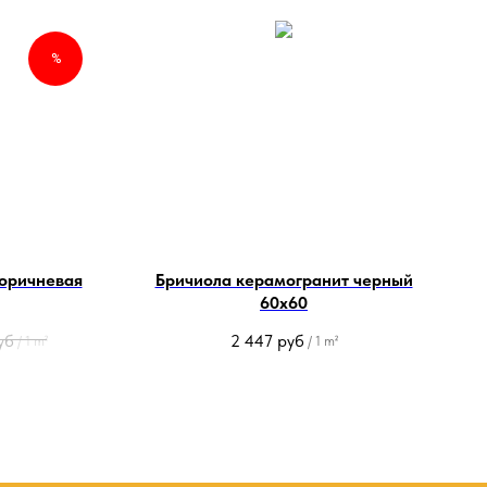
%
коричневая
Бричиола керамогранит черный
60х60
уб
2 447
руб
/
1 m²
/
1 m²