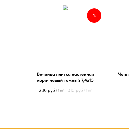
%
Виченца плитка настенная
Чепп
коричневый темный 7,4х15
230
руб
1 315
руб
/
1 m²
/
1 m²