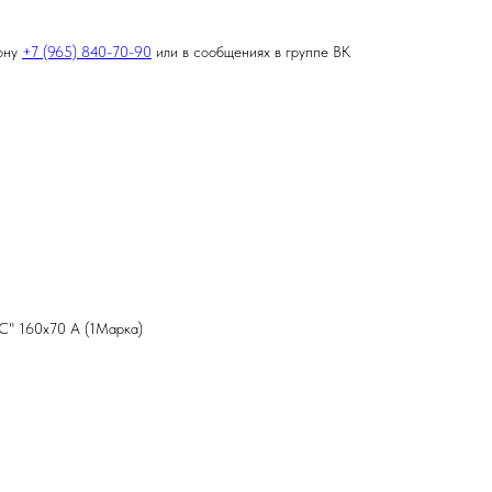
фону
+7 (965) 840-70-90
или в сообщениях в группе ВК
C" 160х70 А (1Марка)