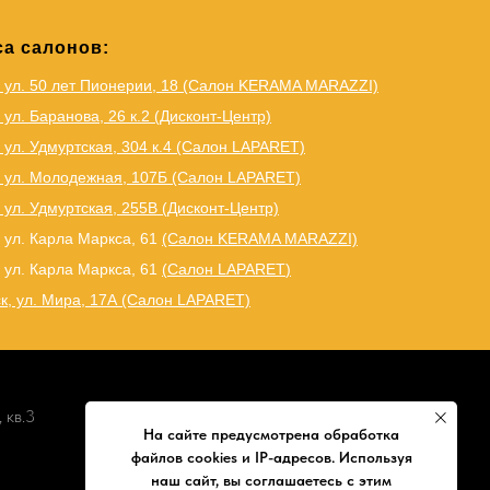
а салонов:
, ул. 50 лет Пионерии, 18 (Салон KERAMA MARAZZI)
 ул. Баранова, 26 к.2 (Дисконт-Центр)
 ул. Удмуртская, 304 к.4 (Салон LAPARET)
, ул. Молодежная, 107Б (Салон LAPARET)
 ул. Удмуртская, 255В (Дисконт-Центр)
 ул. Карла Маркса, 61
(Салон KERAMA MARAZZI)
 ул. Карла Маркса, 61
(
Салон LAPARET
)
к, ул. Мира, 17А (Салон LAPARET)
 кв.3
На сайте предусмотрена обработка
файлов cookies и IP-адресов. Используя
наш сайт, вы соглашаетесь с этим