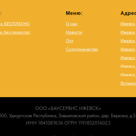
:
Меню:
Адрес
йн БЕСПЛАТНО
О нас
Ижевск
а без переплат
Новости
Ижевск,
Опт
Ижевск,
Сотрудничество
Ижевск
Ижевск,
Ижевск,
Ижевск,
Воткинс
ООО «БАУСЕРВИС ИЖЕВСК»
00, Удмуртская Республика, Завьяловский район, дер. Березка, д.5,
ИНН 1841087636 ОГРН 1191832016023