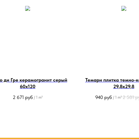
о ди Гре керамогранит серый
Темари плитка темно-
60х120
29,8х29,8
2 671
руб
940
руб
2 581
р
/
1 m²
/
1 m²