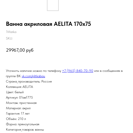
Ванна акриловая AELITA 170х75
1Marka
SKU:
29967,00
руб
Уточнить наличие можно по телефону
+7 (965) 840-70-90
или в сообщениях в
группе ВК
vk.com/plitkabau
Страна_производитель: Россия
Коллекция: AELITA
Цвет: белый
Артикул: 01ае1775
Монтаж: пристенная
Материал: акрил
Гарантия: 17 лет
Объём: 210 л
Форма: прямоугольная
Категория_товаров: ванны