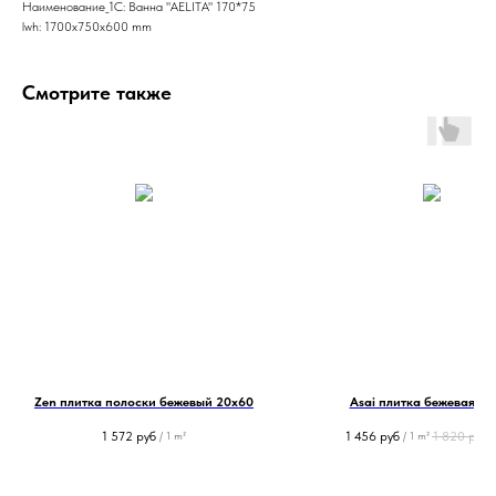
Наименование_1С: Ванна "AELITA" 170*75
lwh: 1700x750x600 mm
Смотрите также
Zen плитка полоски бежевый 20х60
Asai плитка бежевая 25
1 572
руб
1 456
руб
1 820
руб
/
1 m²
/
1 m²
/