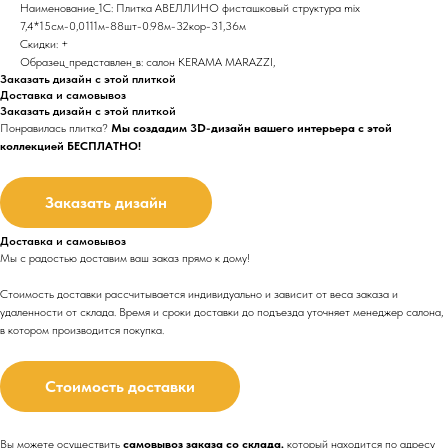
Наименование_1С: Плитка АВЕЛЛИНО фисташковый структура mix
7,4*15см-0,0111м-88шт-0.98м-32кор-31,36м
Скидки: +
Образец_представлен_в: салон KERAMA MARAZZI,
Заказать дизайн с этой плиткой
Доставка и самовывоз
Заказать дизайн с этой плиткой
Понравилась плитка?
Мы создадим 3D-дизайн вашего интерьера с этой
коллекцией БЕСПЛАТНО!
Заказать дизайн
Доставка и самовывоз
Мы с радостью доставим ваш заказ прямо к дому!
Стоимость доставки рассчитывается индивидуально и зависит от веса заказа и
удаленности от склада. Время и сроки доставки до подъезда
уточняет менеджер салона,
в котором производится покупка.
Стоимость доставки
Вы можете осуществить
самовывоз заказа со склада,
который находится по адресу