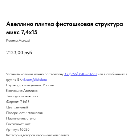
Авеллино плитка фисташковая структура
микс 7,4х15
Kerama Marazzi
2133,00
руб
Уточнить наличие можно по телефону
+7 (965) 840-70-90
или в сообщениях в
группе ВК
vk.com/plitkabau
Страна_производитель: Россия
Коллекция: Авеллино
Текстура: моноколор
Формат: 7,4x15
Цвет: зеленый
Поверхность: глянцевая
Назначение: стена
Ректификат: нет
Артикул: 16020
Категория_товаров: керамическая плитка