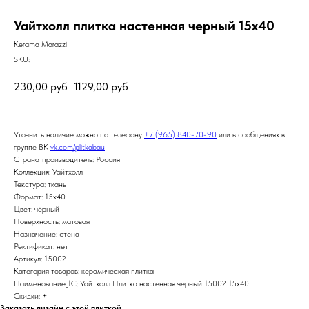
Уайтхолл плитка настенная черный 15х40
Kerama Marazzi
SKU:
230,00
руб
1129,00
руб
Уточнить наличие можно по телефону
+7 (965) 840-70-90
или в сообщениях в
группе ВК
vk.com/plitkabau
Страна_производитель: Россия
Коллекция: Уайтхолл
Текстура: ткань
Формат: 15x40
Цвет: чёрный
Поверхность: матовая
Назначение: стена
Ректификат: нет
Артикул: 15002
Категория_товаров: керамическая плитка
Наименование_1С: Уайтхолл Плитка настенная черный 15002 15х40
Скидки: +
Заказать дизайн с этой плиткой