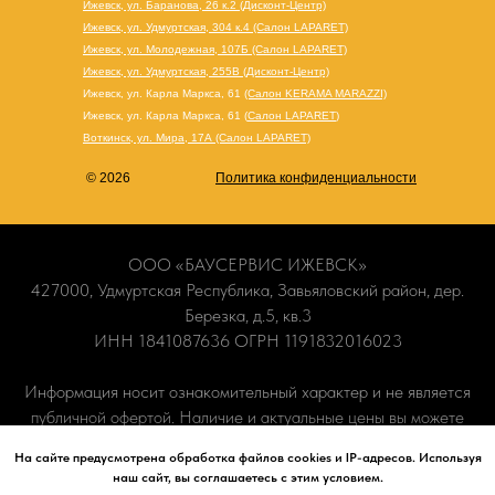
Ижевск, ул. Баранова, 26 к.2 (Дисконт-Центр)
Ижевск, ул. Удмуртская, 304 к.4 (Салон LAPARET)
Ижевск, ул. Молодежная, 107Б (Салон LAPARET)
Ижевск, ул. Удмуртская, 255В (Дисконт-Центр)
Ижевск, ул. Карла Маркса, 61
(Салон KERAMA MARAZZI)
Ижевск, ул. Карла Маркса, 61
(
Салон LAPARET
)
Воткинск, ул. Мира, 17А (Салон LAPARET)
© 2026
Политика конфиденциальности
ООО «БАУСЕРВИС ИЖЕВСК»
427000, Удмуртская Республика, Завьяловский район, дер.
Березка, д.5, кв.3
ИНН 1841087636 ОГРН 1191832016023
Информация носит ознакомительный характер и не является
публичной офертой. Наличие и актуальные цены вы можете
уточнить по телефону
+7 (965) 840-70-90
или в наших
На сайте предусмотрена обработка файлов cookies и IP-адресов. Используя
салонах.
наш сайт, вы соглашаетесь с этим условием.
Сайт плиткабау ру, Ижевск