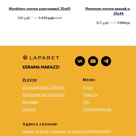
Monblanc плитка коричневый 30х60
Hammam плитка рельеф мног
20x44
380
руб
1 372
руб
/
1 m²
/
1 m²
525
руб
1 050
руб
/
1 m²
/
Услуги
:
Меню:
3D-дизайн БЕСПЛАТНО
О нас
Рассрочка без переплат
Новости
Доставка
Опт
Оплата
Сотрудничество
Адреса салонов:
Ижевск, ул. 50 лет Пионерии, 18 (Салон KERAMA MARAZZI)