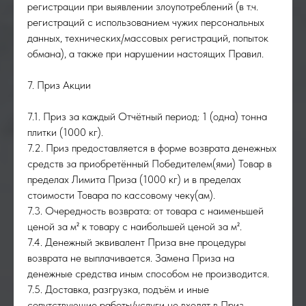
регистрации при выявлении злоупотреблений (в т.ч.
регистраций с использованием чужих персональных
данных, технических/массовых регистраций, попыток
обмана), а также при нарушении настоящих Правил.
7. Приз Акции
7.1. Приз за каждый Отчётный период: 1 (одна) тонна
плитки (1000 кг).
7.2. Приз предоставляется в форме возврата денежных
средств за приобретённый Победителем(ями) Товар в
пределах Лимита Приза (1000 кг) и в пределах
стоимости Товара по кассовому чеку(ам).
7.3. Очередность возврата: от товара с наименьшей
ценой за м² к товару с наибольшей ценой за м².
7.4. Денежный эквивалент Приза вне процедуры
возврата не выплачивается. Замена Приза на
денежные средства иным способом не производится.
7.5. Доставка, разгрузка, подъём и иные
сопутствующие работы/услуги не входят в Приз.