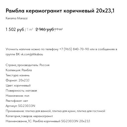
Рамбла керамогранит коричневый 20х23,1
Kerama Marazzi
1 502
руб
2 146
руб
/
1 m²
/
1 m²
Уточнить наличие можно по телефону
+7 (965) 840-70-90
или в сообщениях в
группе ВК
vk.com/plitkabau
Страна_производитель: Россия
Коллекция: Рамбла
Текстура: камень
Формат: 20x23,1
Цвет: коричневый
Поверхность: матовая
Назначение: пол
Ректификат: нет
Артикул: SG23033N
Применение: плитка для ванной, плитка для кухни, плитка для гостиной
Категория_товаров: керамогранит
Наименование_1С: Рамбла коричневый SG23033N 20х23,1