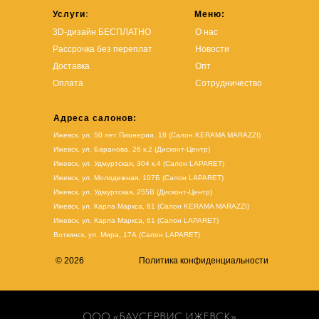
Услуги
:
Меню:
3D-дизайн БЕСПЛАТНО
О нас
Рассрочка без переплат
Новости
Доставка
Опт
Оплата
Сотрудничество
Адреса салонов:
Ижевск, ул. 50 лет Пионерии, 18 (Салон KERAMA MARAZZI)
Ижевск, ул. Баранова, 26 к.2 (Дисконт-Центр)
Ижевск, ул. Удмуртская, 304 к.4 (Салон LAPARET)
Ижевск, ул. Молодежная, 107Б (Салон LAPARET)
Ижевск, ул. Удмуртская, 255В (Дисконт-Центр)
Ижевск, ул. Карла Маркса, 61
(Салон KERAMA MARAZZI)
Ижевск, ул. Карла Маркса, 61
(
Салон LAPARET
)
Воткинск, ул. Мира, 17А (Салон LAPARET)
© 2026
Политика конфиденциальности
ООО «БАУСЕРВИС ИЖЕВСК»