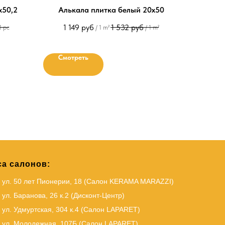
х50,2
Алькала плитка белый 20х50
1 149
руб
1 532
руб
1 pc
/
1 m²
/
1 m²
Смотреть
а салонов:
, ул. 50 лет Пионерии, 18 (Салон KERAMA MARAZZI)
 ул. Баранова, 26 к.2 (Дисконт-Центр)
 ул. Удмуртская, 304 к.4 (Салон LAPARET)
, ул. Молодежная, 107Б (Салон LAPARET)