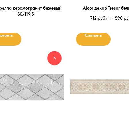
релла керамогранит бежевый
Alcor декор Tresor бе
60х119,5
712
руб
890
ру
/
1 pc
отреть
Смотреть
%