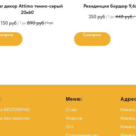
ar декор Attimo темно-серый
Резиденция бордюр 9,6
20х60
350
руб
448
руб
/
1 pc
/
150
руб
890
руб
/
1 pc
/
1 pc
отреть
Смотреть
:
Меню:
Адрес
йн БЕСПЛАТНО
О нас
Ижевск
а без переплат
Новости
Ижевск,
Опт
Ижевск,
Сотрудничество
Ижевск