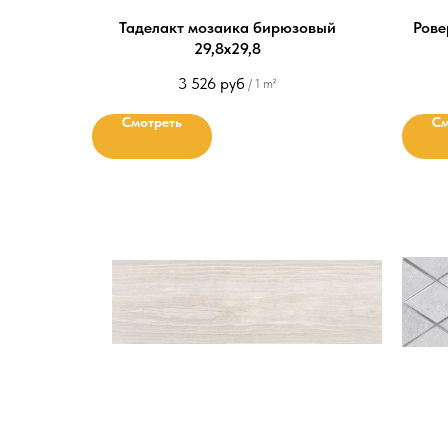
Таделакт мозаика бирюзовый
Рове
29,8x29,8
3 526
руб
/
1 m²
Смотреть
См