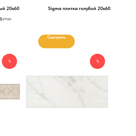
лый 20х60
Sigma плитка голубой 20х60
б
/
1 pc
Смотреть
%
%