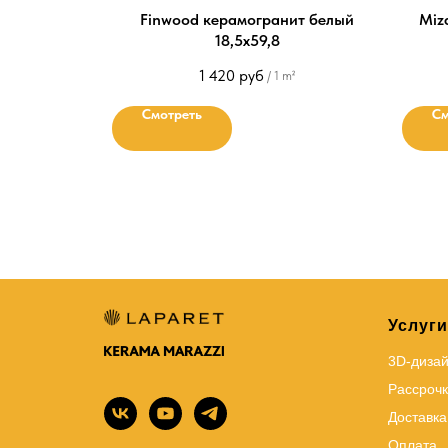
Finwood керамогранит белый
Miz
18,5х59,8
1 420
руб
/
1 m²
Смотреть
См
Услуги
3D-диза
Рассрочк
Доставка
Оплата