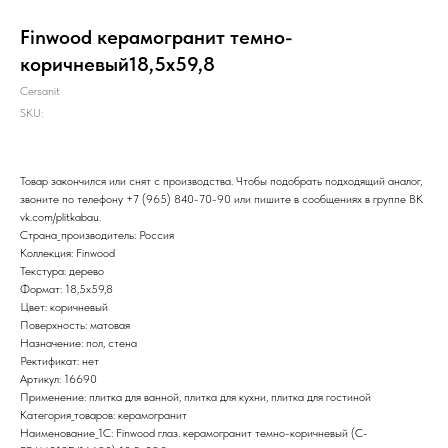
Finwood керамогранит темно-
коричневый18,5х59,8
Cersanit
SKU:
Товар закончился или снят с производства. Чтобы подобрать подходящий аналог,
звоните по телефону
+7 (965) 840-70-90
или пишите в сообщениях в группе ВК
vk.com/plitkabau
.
Страна_производитель: Россия
Коллекция: Finwood
Текстура: дерево
Формат: 18,5x59,8
Цвет: коричневый
Поверхность: матовая
Назначение: пол, стена
Ректификат: нет
Артикул: 16690
Применение: плитка для ванной, плитка для кухни, плитка для гостиной
Категория_товаров: керамогранит
Наименование_1С: Finwood глаз. керамогранит темно-коричневый (C-