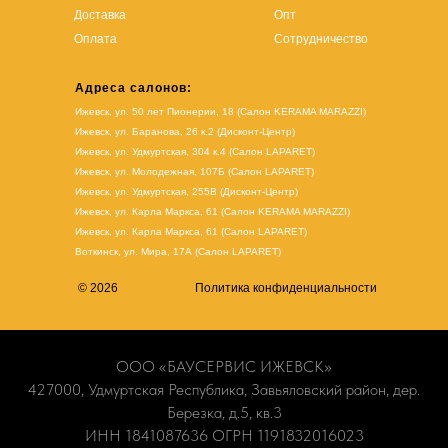
Доставка
Опт
Оплата
Сотрудничество
Адреса салонов:
Ижевск, ул. 50 лет Пионерии, 18 (Салон KERAMA MARAZZI)
Ижевск, ул. Баранова, 26 к.2 (Дисконт-Центр)
Ижевск, ул. Удмуртская, 304 к.4 (Салон LAPARET)
Ижевск, ул. Молодежная, 107Б (Салон LAPARET)
Ижевск, ул. Удмуртская, 255В (Дисконт-Центр)
Ижевск, ул. Карла Маркса, 61
(Салон KERAMA MARAZZI)
Ижевск, ул. Карла Маркса, 61
(
Салон LAPARET
)
Воткинск, ул. Мира, 17А (Салон LAPARET)
© 2026
Политика конфиденциальности
ООО «БАУСЕРВИС ИЖЕВСК»
427000, Удмуртская Республика, Завьяловский район, дер.
Березка, д.5, кв.3
ИНН 1841087636 ОГРН 1191832016023