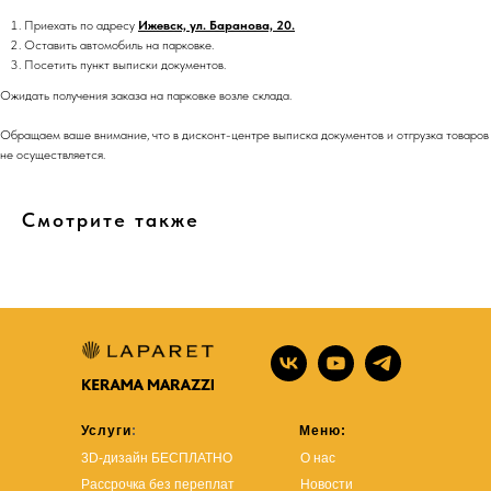
Приехать по адресу
Ижевск, ул. Баранова, 20.
Оставить автомобиль на парковке.
Посетить пункт выписки документов.
Ожидать получения заказа на парковке возле склада.
Обращаем ваше внимание, что в дисконт-центре выписка документов и отгрузка товаров
не осуществляется.
Смотрите также
Услуги
:
Меню:
3D-дизайн БЕСПЛАТНО
О нас
Рассрочка без переплат
Новости