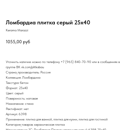
Ломбардиа плитка серый 25х40
Kerama Marazzi
1055,00
руб
Уточнить наличие можно по телефону
+7 (965) 840-70-90
или в сообщениях в
группе ВК
vk.com/plitkabau
Страна_производитель: Россия
Коллекция: Ломбардина
Текстура: бетон
Формат: 25x40
Цвет: серый
Поверхность: матовая
Назначение: стена
Ректификат: нет
Артикул: 6398
Применение: плитка для ванной, плитка для кухни, плитка для гостиной
Категория_товаров: керамическая плитка
Наименование_1С: Ломбардиа Плитка настенная серый 6398 25х40