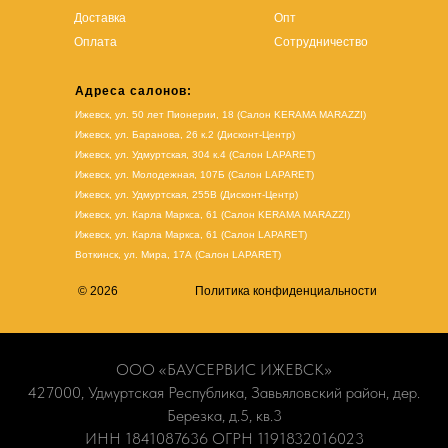
Доставка
Опт
Оплата
Сотрудничество
Адреса салонов:
Ижевск, ул. 50 лет Пионерии, 18 (Салон KERAMA MARAZZI)
Ижевск, ул. Баранова, 26 к.2 (Дисконт-Центр)
Ижевск, ул. Удмуртская, 304 к.4 (Салон LAPARET)
Ижевск, ул. Молодежная, 107Б (Салон LAPARET)
Ижевск, ул. Удмуртская, 255В (Дисконт-Центр)
Ижевск, ул. Карла Маркса, 61
(Салон KERAMA MARAZZI)
Ижевск, ул. Карла Маркса, 61
(
Салон LAPARET
)
Воткинск, ул. Мира, 17А (Салон LAPARET)
© 2026
Политика конфиденциальности
ООО «БАУСЕРВИС ИЖЕВСК»
427000, Удмуртская Республика, Завьяловский район, дер.
Березка, д.5, кв.3
ИНН 1841087636 ОГРН 1191832016023