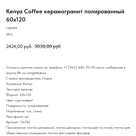
Kenya Сoffee керамогранит полированный
60x120
Laparet
SKU:
2424,00
руб
3030,00
руб
Уточнить наличие можно по телефону
+7 (965) 840-70-90
или в сообщениях в
группе ВК
vk.com/plitkabau
Страна_производитель: Индия
Коллекция: Kenya
Текстура: мрамор
Формат: 60x120
Цвет: коричневый
Поверхность: полированная
Назначение: пол, стена
Ректификат: да
Артикул: 124742
Применение: плитка для ванной, плитка для кухни, плитка для гостиной, плитка для
общественных помещений, плитка для отделки фасадов