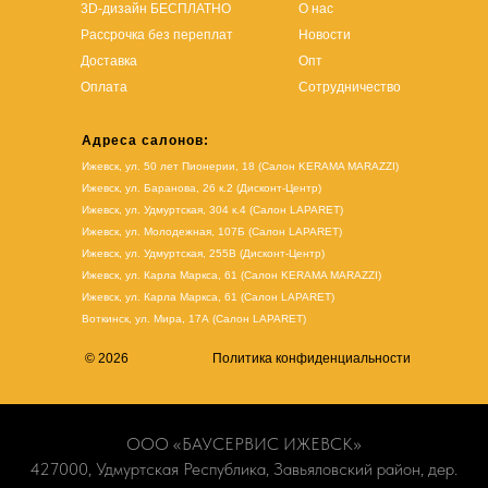
3D-дизайн БЕСПЛАТНО
О нас
Рассрочка без переплат
Новости
Доставка
Опт
Оплата
Сотрудничество
Адреса салонов:
Ижевск, ул. 50 лет Пионерии, 18 (Салон KERAMA MARAZZI)
Ижевск, ул. Баранова, 26 к.2 (Дисконт-Центр)
Ижевск, ул. Удмуртская, 304 к.4 (Салон LAPARET)
Ижевск, ул. Молодежная, 107Б (Салон LAPARET)
Ижевск, ул. Удмуртская, 255В (Дисконт-Центр)
Ижевск, ул. Карла Маркса, 61
(Салон KERAMA MARAZZI)
Ижевск, ул. Карла Маркса, 61
(
Салон LAPARET
)
Воткинск, ул. Мира, 17А (Салон LAPARET)
© 2026
Политика конфиденциальности
ООО «БАУСЕРВИС ИЖЕВСК»
427000, Удмуртская Республика, Завьяловский район, дер.