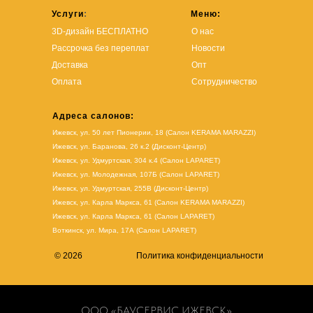
Услуги
:
Меню:
3D-дизайн БЕСПЛАТНО
О нас
Рассрочка без переплат
Новости
Доставка
Опт
Оплата
Сотрудничество
Адреса салонов:
Ижевск, ул. 50 лет Пионерии, 18 (Салон KERAMA MARAZZI)
Ижевск, ул. Баранова, 26 к.2 (Дисконт-Центр)
Ижевск, ул. Удмуртская, 304 к.4 (Салон LAPARET)
Ижевск, ул. Молодежная, 107Б (Салон LAPARET)
Ижевск, ул. Удмуртская, 255В (Дисконт-Центр)
Ижевск, ул. Карла Маркса, 61
(Салон KERAMA MARAZZI)
Ижевск, ул. Карла Маркса, 61
(
Салон LAPARET
)
Воткинск, ул. Мира, 17А (Салон LAPARET)
© 2026
Политика конфиденциальности
ООО «БАУСЕРВИС ИЖЕВСК»