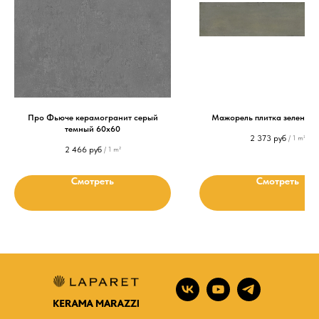
Про Фьюче керамогранит серый
Мажорель плитка зеленый 
темный 60х60
2 373
руб
/
1 m²
2 466
руб
/
1 m²
Смотреть
Смотреть