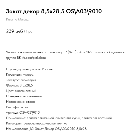
Закат декор 8,5х28,5 OS\A03\9010
Kerama Marazzi
239
руб
/
1 pc
Уточнить наличие можно по телефону
+7 (965) 840-70-90
или в сообщениях в
группе ВК
vk.com/plitkabau
Страна_производитель: Россия
Коллекция: Аккорд
Текстура: геометрия
Формат: 8,5x28,5
Цвет: многоцветный
Поверхность: глянцевая
Назначение: стена
Ректификат: нет
Артикул: OS\A03\9010
Применение: плитка для ванной, плитка для кухни, плитка для гостиной
Категория_товаров: керамическая плитка
Наименование_1С: Закат Декор OS\A03\9010 8,5х28