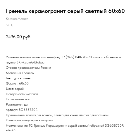
Гренель керамогранит серый светлый 60х60
Kerama Marazzi
SKU:
2496,00
руб
Уточнить наличие можно по телефону
+7 (965) 840-70-90
или в сообщениях в
группе ВК
vk.com/plitkabau
Страна_производитель: Россия
Коллекция: Гренель
Текстура: камень
Формат: 60x60
Цвет: серый
Поверхность: матовая
Назначение: пол
Ректификат: да
Артикул: SG638720R
Применение: плитка для ванной, плитка для кухни, плитка для гостиной
Категория_товаров: керамогранит
Наименование_1С: Гренель Керамогранит серый светлый обрезной SG638720R
60х60