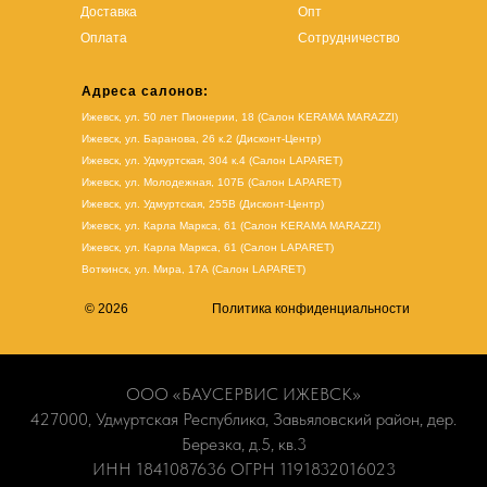
Доставка
Опт
Оплата
Сотрудничество
Адреса салонов:
Ижевск, ул. 50 лет Пионерии, 18 (Салон KERAMA MARAZZI)
Ижевск, ул. Баранова, 26 к.2 (Дисконт-Центр)
Ижевск, ул. Удмуртская, 304 к.4 (Салон LAPARET)
Ижевск, ул. Молодежная, 107Б (Салон LAPARET)
Ижевск, ул. Удмуртская, 255В (Дисконт-Центр)
Ижевск, ул. Карла Маркса, 61
(Салон KERAMA MARAZZI)
Ижевск, ул. Карла Маркса, 61
(
Салон LAPARET
)
Воткинск, ул. Мира, 17А (Салон LAPARET)
© 2026
Политика конфиденциальности
ООО «БАУСЕРВИС ИЖЕВСК»
427000, Удмуртская Республика, Завьяловский район, дер.
Березка, д.5, кв.3
ИНН 1841087636 ОГРН 1191832016023