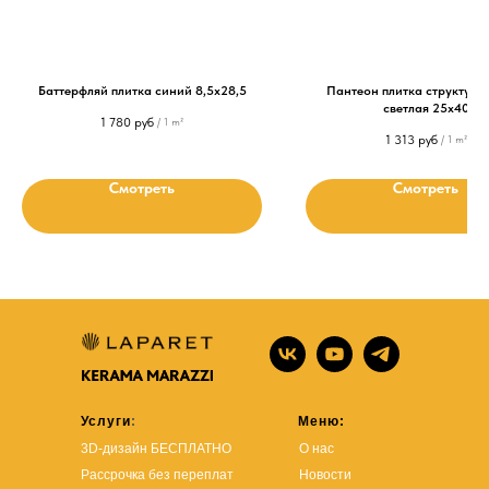
Баттерфляй плитка синий 8,5х28,5
Пантеон плитка структурн
светлая 25х40
1 780
руб
/
1 m²
1 313
руб
/
1 m²
Смотреть
Смотреть
Услуги
:
Меню:
3D-дизайн БЕСПЛАТНО
О нас
Рассрочка без переплат
Новости