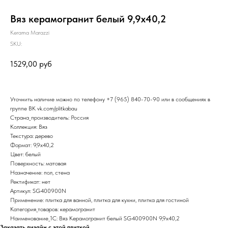
Вяз керамогранит белый 9,9х40,2
Kerama Marazzi
SKU:
1529,00
руб
Уточнить наличие можно по телефону
+7 (965) 840-70-90
или в сообщениях в
группе ВК
vk.com/plitkabau
Страна_производитель: Россия
Коллекция: Вяз
Текстура: дерево
Формат: 9,9x40,2
Цвет: белый
Поверхность: матовая
Назначение: пол, стена
Ректификат: нет
Артикул: SG400900N
Применение: плитка для ванной, плитка для кухни, плитка для гостиной
Категория_товаров: керамогранит
Наименование_1С: Вяз Керамогранит белый SG400900N 9,9х40,2
Заказать дизайн с этой плиткой