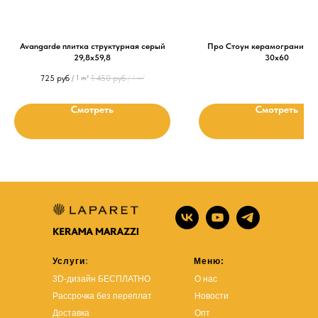
Avangarde плитка структурная серый
Про Стоун керамогранит а
29,8х59,8
30х60
725
руб
1 450
руб
/
1 m²
/
1 m²
Смотреть
Смотреть
Услуги
:
Меню:
3D-дизайн БЕСПЛАТНО
О нас
Рассрочка без переплат
Новости
Доставка
Опт