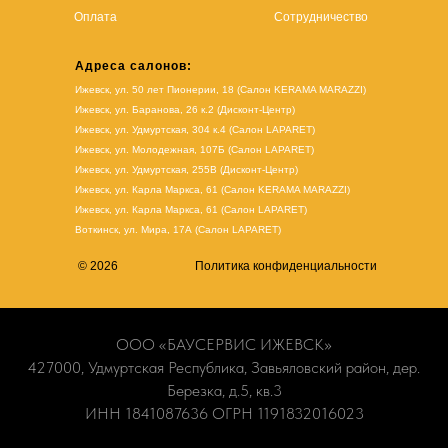
Оплата
Сотрудничество
Адреса салонов:
Ижевск, ул. 50 лет Пионерии, 18 (Салон KERAMA MARAZZI)
Ижевск, ул. Баранова, 26 к.2 (Дисконт-Центр)
Ижевск, ул. Удмуртская, 304 к.4 (Салон LAPARET)
Ижевск, ул. Молодежная, 107Б (Салон LAPARET)
Ижевск, ул. Удмуртская, 255В (Дисконт-Центр)
Ижевск, ул. Карла Маркса, 61
(Салон KERAMA MARAZZI)
Ижевск, ул. Карла Маркса, 61
(
Салон LAPARET
)
Воткинск, ул. Мира, 17А (Салон LAPARET)
© 2026
Политика конфиденциальности
ООО «БАУСЕРВИС ИЖЕВСК»
427000, Удмуртская Республика, Завьяловский район, дер.
Березка, д.5, кв.3
ИНН 1841087636 ОГРН 1191832016023