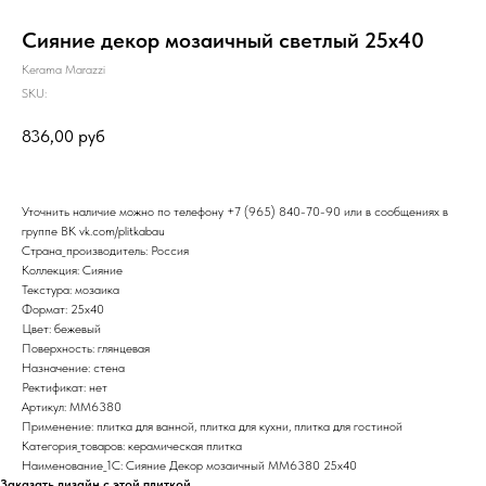
Сияние декор мозаичный светлый 25х40
Kerama Marazzi
SKU:
836,00
руб
Уточнить наличие можно по телефону
+7 (965) 840-70-90
или в сообщениях в
группе ВК
vk.com/plitkabau
Страна_производитель: Россия
Коллекция: Сияние
Текстура: мозаика
Формат: 25x40
Цвет: бежевый
Поверхность: глянцевая
Назначение: стена
Ректификат: нет
Артикул: MM6380
Применение: плитка для ванной, плитка для кухни, плитка для гостиной
Категория_товаров: керамическая плитка
Наименование_1С: Сияние Декор мозаичный MM6380 25x40
Заказать дизайн с этой плиткой