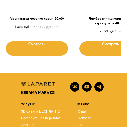
Alcor плитка мозаика серый 20х60
Ламбро плитка коричне
структурная 40х120
1 258
руб
1 572
руб
/
1 m²
/
1 m²
2 593
руб
/
1 m²
Смотреть
Смотреть
Услуги
:
Меню:
3D-дизайн БЕСПЛАТНО
О нас
Рассрочка без переплат
Новости
Доставка
Опт