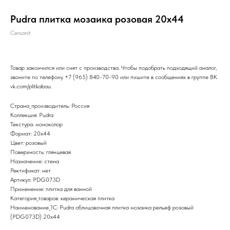
Pudra плитка мозаика розовая 20х44
Cersanit
Товар закончился или снят с производства. Чтобы подобрать подходящий аналог,
звоните по телефону
+7 (965) 840-70-90
или пишите в сообщениях в группе ВК
vk.com/plitkabau
.
Страна_производитель: Россия
Коллекция: Pudra
Текстура: моноколор
Формат: 20x44
Цвет: розовый
Поверхность: глянцевая
Назначение: стена
Ректификат: нет
Артикул: PDG073D
Применение: плитка для ванной
Категория_товаров: керамическая плитка
Наименование_1С: Pudra облицовочная плитка мозаика рельеф розовый
(PDG073D) 20x44