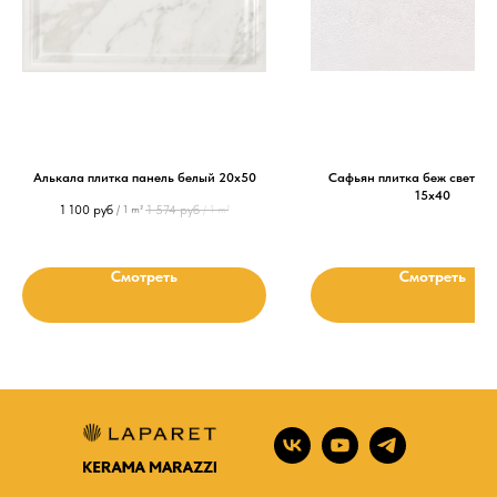
Алькала плитка панель белый 20х50
Сафьян плитка беж светлый
15х40
1 100
руб
1 574
руб
/
1 m²
/
1 m²
Смотреть
Смотреть