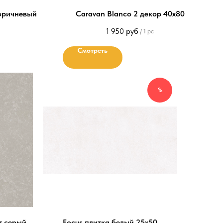
коричневый
Caravan Blanco 2 декор 40х80
1 950
руб
/
1 pc
Смотреть
%
т серый
Focus плитка белый 25х50