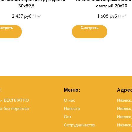
30x89,5
светлый 20х20
2 437
руб
1 608
руб
/
1 m²
/
1 m²
отреть
Смотреть
:
Меню:
Адрес
йн БЕСПЛАТНО
О нас
Ижевск
а без переплат
Новости
Ижевск,
Опт
Ижевск,
Сотрудничество
Ижевск