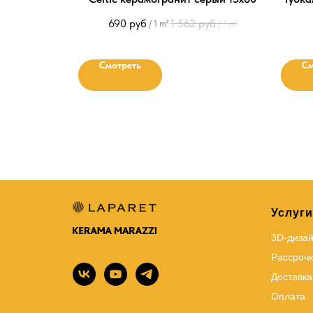
690
руб
1 562
руб
/
1 m²
/
1 m²
Смотреть
См
Услуги
3D-диза
Рассрочк
Доставка
Оплата