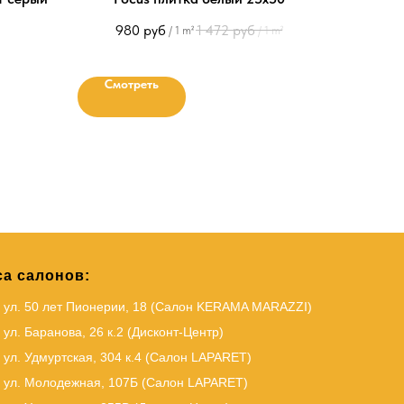
980
руб
1 472
руб
/
1 m²
/
1 m²
Смотреть
а салонов:
, ул. 50 лет Пионерии, 18 (Салон KERAMA MARAZZI)
 ул. Баранова, 26 к.2 (Дисконт-Центр)
 ул. Удмуртская, 304 к.4 (Салон LAPARET)
, ул. Молодежная, 107Б (Салон LAPARET)