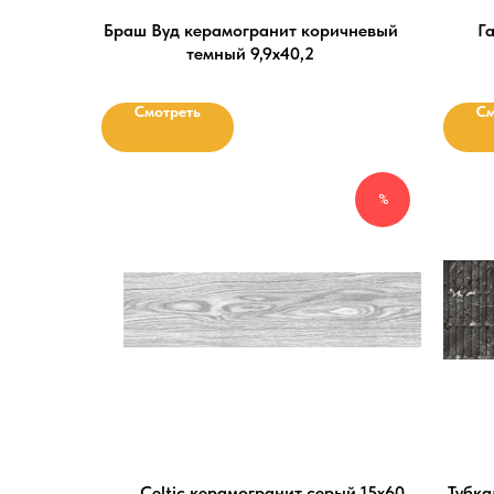
Браш Вуд керамогранит коричневый
Га
темный 9,9х40,2
Смотреть
См
%
Celtic керамогранит серый 15х60
Тубка