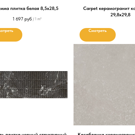
мма плитка белая 8,5х28,5
Carpet керамогранит 
29,8х29,8
1 697
руб
/
1 m²
отреть
Смотреть
ль плитка черный структурный
Касабланка керамограни