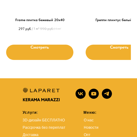
Frame плитка бежевый 20х40
Греппи плинтус белый 2
297
руб
990
руб
/
1 m²
/
1 m²
Смотреть
Смотреть
Услуги
:
Меню:
3D-дизайн БЕСПЛАТНО
О нас
Рассрочка без переплат
Новости
Доставка
Опт