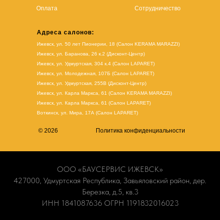
Оплата
Сотрудничество
Адреса салонов:
Ижевск, ул. 50 лет Пионерии, 18 (Салон KERAMA MARAZZI)
Ижевск, ул. Баранова, 26 к.2 (Дисконт-Центр)
Ижевск, ул. Удмуртская, 304 к.4 (Салон LAPARET)
Ижевск, ул. Молодежная, 107Б (Салон LAPARET)
Ижевск, ул. Удмуртская, 255В (Дисконт-Центр)
Ижевск, ул. Карла Маркса, 61
(Салон KERAMA MARAZZI)
Ижевск, ул. Карла Маркса, 61
(
Салон LAPARET
)
Воткинск, ул. Мира, 17А (Салон LAPARET)
© 2026
Политика конфиденциальности
ООО «БАУСЕРВИС ИЖЕВСК»
427000, Удмуртская Республика, Завьяловский район, дер.
Березка, д.5, кв.3
ИНН 1841087636 ОГРН 1191832016023