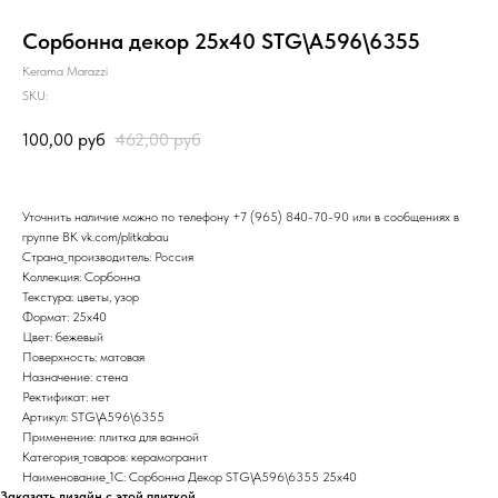
Сорбонна декор 25х40 STG\A596\6355
Kerama Marazzi
SKU:
100,00
руб
462,00
руб
Уточнить наличие можно по телефону
+7 (965) 840-70-90
или в сообщениях в
группе ВК
vk.com/plitkabau
Страна_производитель: Россия
Коллекция: Сорбонна
Текстура: цветы, узор
Формат: 25x40
Цвет: бежевый
Поверхность: матовая
Назначение: стена
Ректификат: нет
Артикул: STG\A596\6355
Применение: плитка для ванной
Категория_товаров: керамогранит
Наименование_1С: Сорбонна Декор STG\A596\6355 25х40
Заказать дизайн с этой плиткой