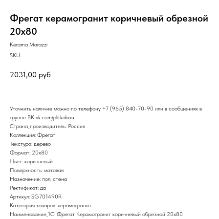
Фрегат керамогранит коричневый обрезной
20х80
Kerama Marazzi
SKU:
2031,00
руб
Уточнить наличие можно по телефону
+7 (965) 840-70-90
или в сообщениях в
группе ВК
vk.com/plitkabau
Страна_производитель: Россия
Коллекция: Фрегат
Текстура: дерево
Формат: 20x80
Цвет: коричневый
Поверхность: матовая
Назначение: пол, стена
Ректификат: да
Артикул: SG701490R
Категория_товаров: керамогранит
Наименование_1С: Фрегат Керамогранит коричневый обрезной 20х80