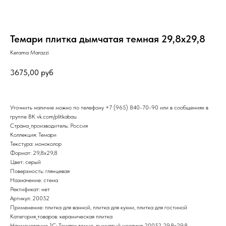
Темари плитка дымчатая темная 29,8х29,8
Kerama Marazzi
3675,00
руб
Уточнить наличие можно по телефону
+7 (965) 840-70-90
или в сообщениях в
группе ВК
vk.com/plitkabau
Страна_производитель: Россия
Коллекция: Темари
Текстура: моноколор
Формат: 29,8x29,8
Цвет: серый
Поверхность: глянцевая
Назначение: стена
Ректификат: нет
Артикул: 20052
Применение: плитка для ванной, плитка для кухни, плитка для гостиной
Категория_товаров: керамическая плитка
Наименование_1С: Темари темно-дымчатый мозаика 20052 29,8х29,8