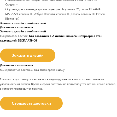
Скидки: +
Образец_представлен_в: дисконт-центр на Баранова, 26, салон KERAMA
MARAZZI, салон в ТЦ Азбука Ремонта, салон в ТЦ Гвоздь, салон в ТЦ Гудзон
(Воткинск)
Заказать дизайн с этой плиткой
Доставка и самовывоз
Заказать дизайн с этой плиткой
Понравилась плитка?
Мы создадим 3D-дизайн вашего интерьера с этой
коллекцией БЕСПЛАТНО!
Заказать дизайн
Доставка и самовывоз
Мы с радостью доставим ваш заказ прямо к дому!
Стоимость доставки рассчитывается индивидуально и зависит от веса заказа и
удаленности от склада. Время и сроки доставки до подъезда
уточняет менеджер салона,
в котором производится покупка.
Стоимость доставки