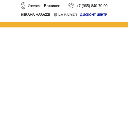
НОВОСТИ
Ижевск
Воткинск
+7 (965) 840-70-90