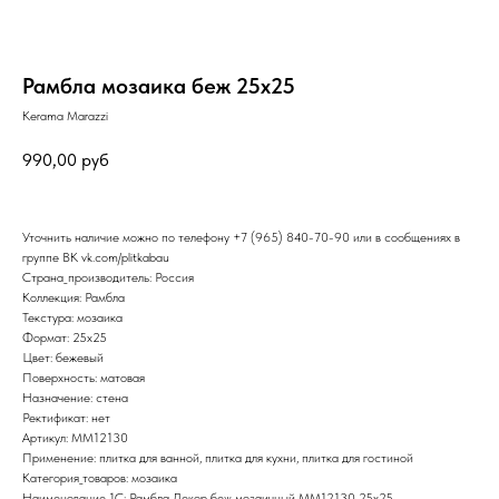
Рамбла мозаика беж 25х25
Kerama Marazzi
990,00
руб
Уточнить наличие можно по телефону
+7 (965) 840-70-90
или в сообщениях в
группе ВК
vk.com/plitkabau
Страна_производитель: Россия
Коллекция: Рамбла
Текстура: мозаика
Формат: 25x25
Цвет: бежевый
Поверхность: матовая
Назначение: стена
Ректификат: нет
Артикул: MM12130
Применение: плитка для ванной, плитка для кухни, плитка для гостиной
Категория_товаров: мозаика
Наименование_1С: Рамбла Декор беж мозаичный MM12130 25х25