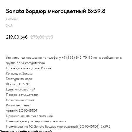
Sonata бордюр многоцветный 8х59,8
Cersanit
SKU:
219,00
руб
273,00
руб
Уточнить наличие можно по телефону
+7 (965) 840-70-90
или в сообщениях в
группе ВК
vk.com/plitkabau
Страна_производитель: Россия
Коллекция: Sonata
Текстура: пэчворк
Формат: 8x59,8
Цвет: многоцветный
Поверхность: матовая
Назначение: стена
Ректификат: нет
Артикул: SO1O451DT
Применение: плитка для ванной
Категория_товаров: керамическая плитка
Наименование_1С: Sonata бордюр многоцветный (SO1O451DT) 8x59,8
Заказать дизайн с этой плиткой