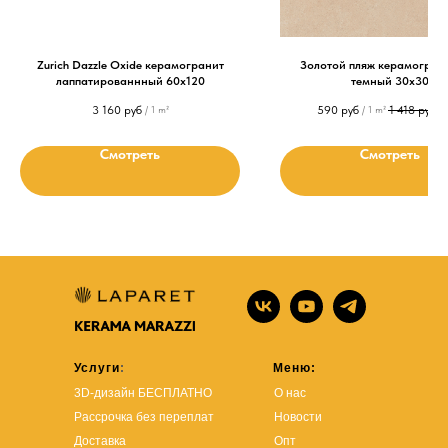
Zurich Dazzle Оxide керамогранит
Золотой пляж керамогран
лаппатированнный 60x120
темный 30х30
3 160
руб
590
руб
1 418
руб
/
1 m²
/
1 m²
/
Смотреть
Смотреть
Услуги
:
Меню:
3D-дизайн БЕСПЛАТНО
О нас
Рассрочка без переплат
Новости
Доставка
Опт