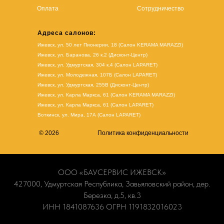
Оплата
Сотрудничество
Адреса салонов:
Ижевск, ул. 50 лет Пионерии, 18 (Салон KERAMA MARAZZI)
Ижевск, ул. Баранова, 26 к.2 (Дисконт-Центр)
Ижевск, ул. Удмуртская, 304 к.4 (Салон LAPARET)
Ижевск, ул. Молодежная, 107Б (Салон LAPARET)
Ижевск, ул. Удмуртская, 255В (Дисконт-Центр)
Ижевск, ул. Карла Маркса, 61
(Салон KERAMA MARAZZI)
Ижевск, ул. Карла Маркса, 61
(
Салон LAPARET
)
Воткинск, ул. Мира, 17А (Салон LAPARET)
© 2026
Политика конфиденциальности
ООО «БАУСЕРВИС ИЖЕВСК»
427000, Удмуртская Республика, Завьяловский район, дер.
Березка, д.5, кв.3
ИНН 1841087636 ОГРН 1191832016023