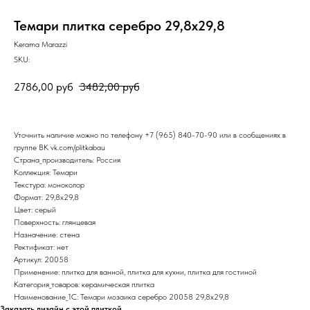
Темари плитка серебро 29,8х29,8
Kerama Marazzi
SKU:
2786,00
руб
3482,00
руб
Уточнить наличие можно по телефону
+7 (965) 840-70-90
или в сообщениях в
группе ВК
vk.com/plitkabau
Страна_производитель: Россия
Коллекция: Темари
Текстура: моноколор
Формат: 29,8x29,8
Цвет: серый
Поверхность: глянцевая
Назначение: стена
Ректификат: нет
Артикул: 20058
Применение: плитка для ванной, плитка для кухни, плитка для гостиной
Категория_товаров: керамическая плитка
Наименование_1С: Темари мозаика серебро 20058 29,8х29,8
Заказать дизайн с этой плиткой