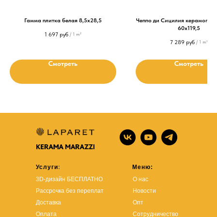
Гамма плитка белая 8,5х28,5
Чеппо ди Сицилия керамогра
60x119,5
1 697
руб
/
1 m²
7 289
руб
/
1 m²
Смотреть
Смотреть
Услуги
:
Меню:
3D-дизайн БЕСПЛАТНО
О нас
Рассрочка без переплат
Новости
Доставка
Опт
Оплата
Сотрудничество