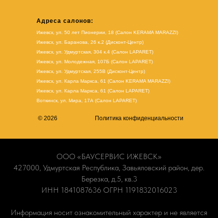
Адреса салонов:
Ижевск, ул. 50 лет Пионерии, 18 (Салон KERAMA MARAZZI)
Ижевск, ул. Баранова, 26 к.2 (Дисконт-Центр)
Ижевск, ул. Удмуртская, 304 к.4 (Салон LAPARET)
Ижевск, ул. Молодежная, 107Б (Салон LAPARET)
Ижевск, ул. Удмуртская, 255В (Дисконт-Центр)
Ижевск, ул. Карла Маркса, 61
(Салон KERAMA MARAZZI)
Ижевск, ул. Карла Маркса, 61
(
Салон LAPARET
)
Воткинск, ул. Мира, 17А (Салон LAPARET)
© 2026
Политика конфиденциальности
ООО «БАУСЕРВИС ИЖЕВСК»
427000, Удмуртская Республика, Завьяловский район, дер.
Березка, д.5, кв.3
ИНН 1841087636 ОГРН 1191832016023
Информация носит ознакомительный характер и не является