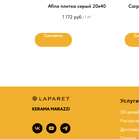
Afina плитка серый 20х40
Carp
1 172
руб
/
1 m²
Смотреть
См
Услуги
3D-диза
Рассрочк
Доставка
Оплата