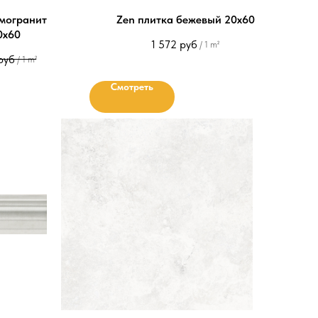
амогранит
Zen плитка бежевый 20х60
0х60
1 572
руб
/
1 m²
руб
/
1 m²
Смотреть