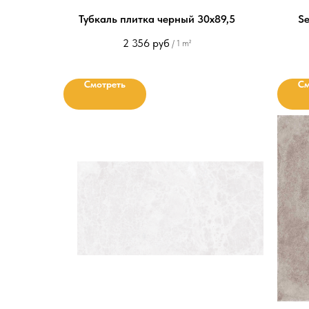
Тубкаль плитка черный 30x89,5
Se
2 356
руб
/
1 m²
Смотреть
См