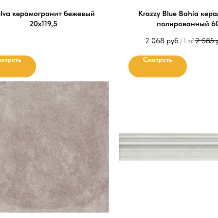
lva керамогранит бежевый
Krazzy Blue Bahia кер
20х119,5
полированный 6
2 068
руб
2 585
/
1 m²
отреть
Смотреть