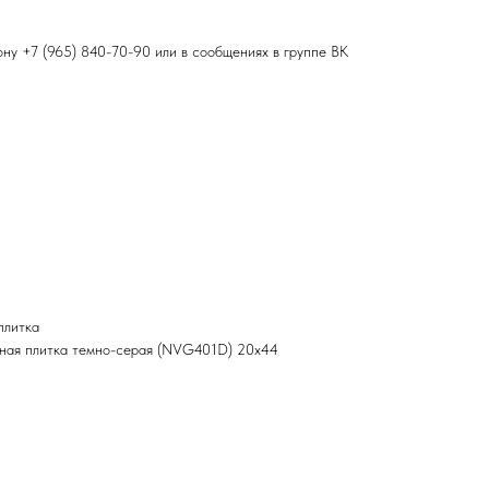
фону
+7 (965) 840-70-90
или в сообщениях в группе ВК
плитка
чная плитка темно-серая (NVG401D) 20x44