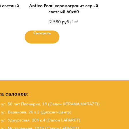
й светлый
Antico Pearl керамогранит серый
светлый 60х60
2 580
руб
/
1 m²
Смотреть
а салонов:
, ул. 50 лет Пионерии, 18 (Салон KERAMA MARAZZI)
 ул. Баранова, 26 к.2 (Дисконт-Центр)
 ул. Удмуртская, 304 к.4 (Салон LAPARET)
, ул. Молодежная, 107Б (Салон LAPARET)