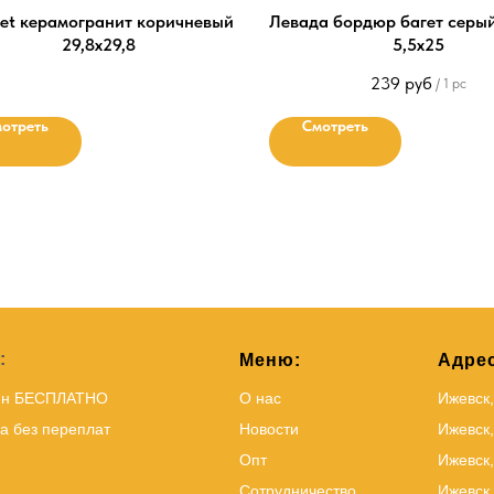
et керамогранит коричневый
Левада бордюр багет серы
29,8х29,8
5,5х25
239
руб
/
1 pc
отреть
Смотреть
:
Меню:
Адрес
йн БЕСПЛАТНО
О нас
Ижевск
а без переплат
Новости
Ижевск,
Опт
Ижевск,
Сотрудничество
Ижевск