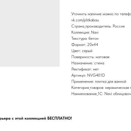
Уточнить наличие можно по теле
vk.com/plitkabau
Страна_производитель: Россия
Коллекция: Navi
Текстура: бетон
Формат: 20x44
Цвет: серый
Поверхность: матовая
Назначение: стена
Ректификат: нет
Артикул: NVG401D
Применение: плитка для ванной
Категория_товаров: керамическая 
Наименование_1С: Navi облицово
рьера с этой коллекцией БЕСПЛАТНО!