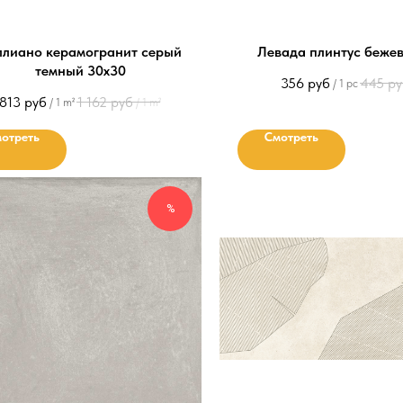
ллиано керамогранит серый
Левада плинтус бежев
темный 30х30
356
руб
445
ру
/
1 pc
813
руб
1 162
руб
/
1 m²
/
1 m²
отреть
Смотреть
%