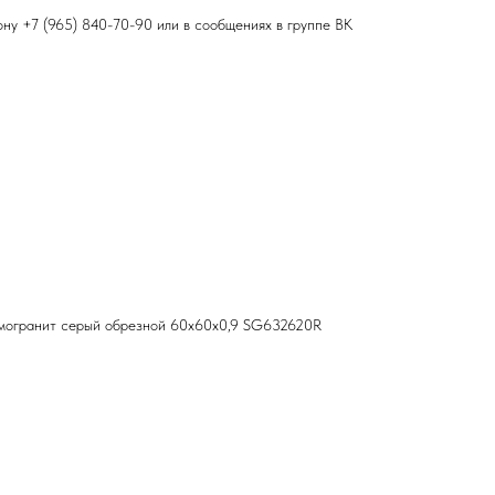
фону
+7 (965) 840-70-90
или в сообщениях в группе ВК
могранит серый обрезной 60x60x0,9 SG632620R