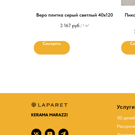
Веро плитка серый светлый 40х120
Пика
3 167
руб
/
1 m²
Смотреть
См
Услуги
3D-диза
Рассрочк
Доставка