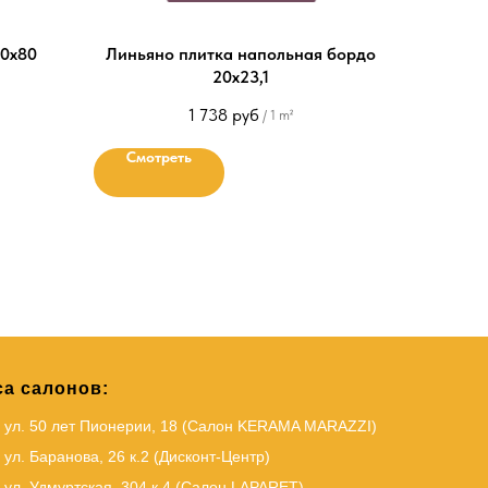
40х80
Линьяно плитка напольная бордо
20х23,1
1 738
руб
/
1 m²
Смотреть
а салонов:
, ул. 50 лет Пионерии, 18 (Салон KERAMA MARAZZI)
 ул. Баранова, 26 к.2 (Дисконт-Центр)
 ул. Удмуртская, 304 к.4 (Салон LAPARET)