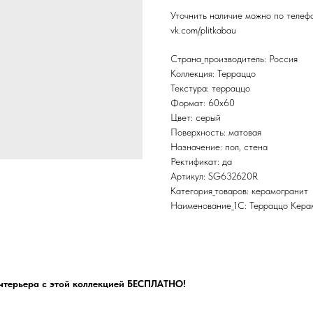
Уточнить наличие можно по теле
vk.com/plitkabau
Страна_производитель: Россия
Коллекция: Терраццо
Текстура: терраццо
Формат: 60x60
Цвет: серый
Поверхность: матовая
Назначение: пол, стена
Ректификат: да
Артикул: SG632620R
Категория_товаров: керамогранит
Наименование_1С: Терраццо Кера
нтерьера с этой коллекцией БЕСПЛАТНО!