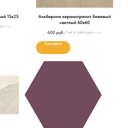
ый 15х25
Альберони керамогранит бежевый
светлый 60х60
б
/
1 pc
600
руб
2 348
руб
/
1 m²
/
1 m²
Смотреть