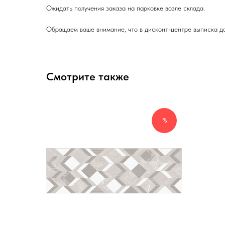
Ожидать получения заказа на парковке возле склада.
Обращаем ваше внимание, что в дисконт-центре выписка до
Смотрите также
%