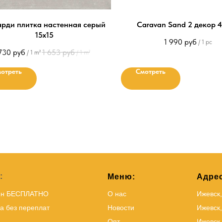
рди плитка настенная серый
Caravan Sand 2 декор 
15х15
1 990
руб
/
1 pc
730
руб
1 653
руб
/
1 m²
/
1 m²
отреть
Смотреть
:
Меню:
Адрес
йн БЕСПЛАТНО
О нас
Ижевск
а без переплат
Новости
Ижевск,
Опт
Ижевск,