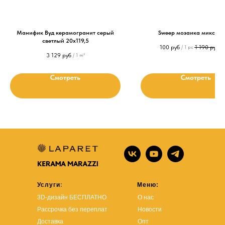
Манифик Вуд керамогранит серый
Sweep мозаика микс 20
светлый 20x119,5
100
руб
1 190
руб
/
1 pc
/
3 129
руб
/
1 m²
Смотреть
Смотреть
Услуги
:
Меню:
3D-дизайн БЕСПЛАТНО
О нас
Рассрочка без переплат
Новости
Доставка
Опт