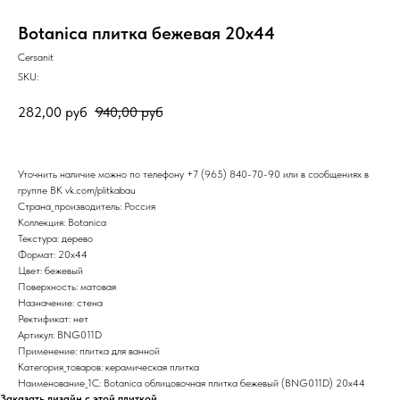
Botanica плитка бежевая 20х44
Cersanit
SKU:
282,00
руб
940,00
руб
Уточнить наличие можно по телефону
+7 (965) 840-70-90
или в сообщениях в
группе ВК
vk.com/plitkabau
Страна_производитель: Россия
Коллекция: Botanica
Текстура: дерево
Формат: 20x44
Цвет: бежевый
Поверхность: матовая
Назначение: стена
Ректификат: нет
Артикул: BNG011D
Применение: плитка для ванной
Категория_товаров: керамическая плитка
Наименование_1С: Botanica облицовочная плитка бежевый (BNG011D) 20x44
Заказать дизайн с этой плиткой