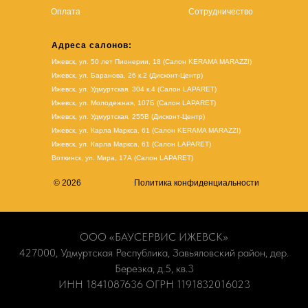
Оплата
Сотрудничество
Адреса салонов:
Ижевск, ул. 50 лет Пионерии, 18 (Салон KERAMA MARAZZI)
Ижевск, ул. Баранова, 26 к.2 (Дисконт-Центр)
Ижевск, ул. Удмуртская, 304 к.4 (Салон LAPARET)
Ижевск, ул. Молодежная, 107Б (Салон LAPARET)
Ижевск, ул. Удмуртская, 255В (Дисконт-Центр)
Ижевск, ул. Карла Маркса, 61
(Салон KERAMA MARAZZI)
Ижевск, ул. Карла Маркса, 61
(
Салон LAPARET
)
Воткинск, ул. Мира, 17А (Салон LAPARET)
© 2026
Политика конфиденциальности
ООО «БАУСЕРВИС ИЖЕВСК»
427000, Удмуртская Республика, Завьяловский район, дер.
Березка, д.5, кв.3
ИНН 1841087636 ОГРН 1191832016023