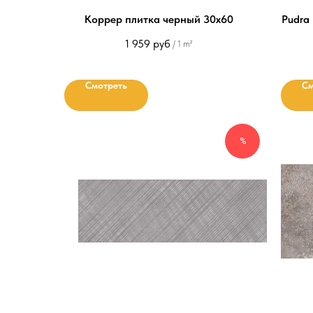
Коррер плитка черный 30х60
Pudra
1 959
руб
/
1 m²
Смотреть
См
%