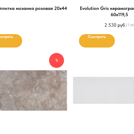
 плитка мозаика розовая 20х44
Evolution Gris керамогр
60х119,5
2 530
руб
/
1 m
отреть
Смотреть
%