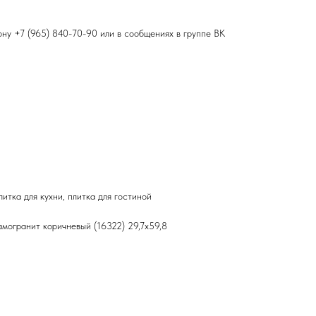
фону
+7 (965) 840-70-90
или в сообщениях в группе ВК
итка для кухни, плитка для гостиной
амогранит коричневый (16322) 29,7x59,8