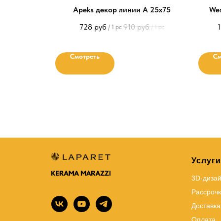
Apeks декор линии A 25х75
Wes
728
руб
910
руб
1
/
1 pc
/
1 pc
Смотреть
См
Услуги
3D-диза
Рассрочк
Доставка
Оплата