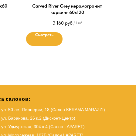
х60
Carved River Grey керамогранит
карвинг 60х120
3 160
руб
/
1 m²
Смотреть
а салонов:
, ул. 50 лет Пионерии, 18 (Салон KERAMA MARAZZI)
 ул. Баранова, 26 к.2 (Дисконт-Центр)
 ул. Удмуртская, 304 к.4 (Салон LAPARET)
, ул. Молодежная, 107Б (Салон LAPARET)