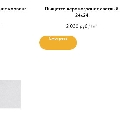
анит карвинг
Пьяцетта керамогранит светлый
24х24
2 030
руб
²
/
1 m²
Смотреть