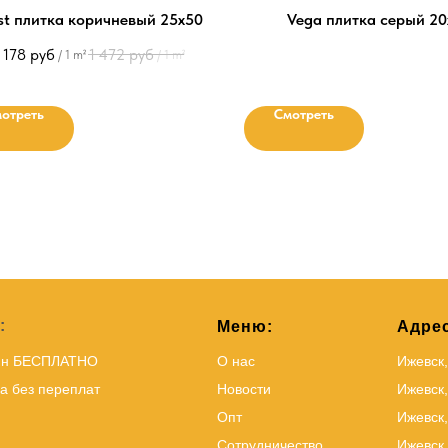
t плитка коричневый 25х50
Vega плитка серый 20
 178
руб
1 472
руб
/
1 m²
/
1 m²
отреть
Смотреть
:
Меню:
Адрес
йн БЕСПЛАТНО
О нас
Ижевск
а без переплат
Новости
Ижевск,
Опт
Ижевск,
Сотрудничество
Ижевск