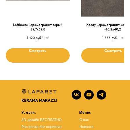
Lofthouse керамогранит серый
Хадду керамогранит кори
29,7х59,8
40,2x40,2
1 420
руб
1 665
руб
/
1 m²
/
1 m²
Смотреть
Смотреть
Услуги
:
Меню:
3D-дизайн БЕСПЛАТНО
О нас
Рассрочка без переплат
Новости