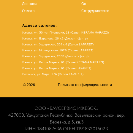
Доставка
Опт
Оплата
Сотрудничество
Адреса салонов:
Ижевск, ул. 50 лет Пионерии, 18 (Салон KERAMA MARAZZI)
Ижевск, ул. Баранова, 26 к.2 (Дисконт-Центр)
Ижевск, ул. Удмуртская, 304 к.4 (Салон LAPARET)
Ижевск, ул. Молодежная, 107Б (Салон LAPARET)
Ижевск, ул. Удмуртская, 255В (Дисконт-Центр)
Ижевск, ул. Карла Маркса, 61
(Салон KERAMA MARAZZI)
Ижевск, ул. Карла Маркса, 61
(
Салон LAPARET
)
Воткинск, ул. Мира, 17А (Салон LAPARET)
© 2026
Политика конфиденциальности
ООО «БАУСЕРВИС ИЖЕВСК»
427000, Удмуртская Республика, Завьяловский район, дер.
Березка, д.5, кв.3
ИНН 1841087636 ОГРН 1191832016023