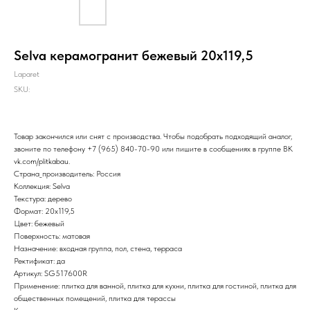
Selva керамогранит бежевый 20х119,5
Laparet
SKU:
Товар закончился или снят с производства. Чтобы подобрать подходящий аналог,
звоните по телефону
+7 (965) 840-70-90
или пишите в сообщениях в группе ВК
vk.com/plitkabau
.
Страна_производитель: Россия
Коллекция: Selva
Текстура: дерево
Формат: 20x119,5
Цвет: бежевый
Поверхность: матовая
Назначение: входная группа, пол, стена, терраса
Ректификат: да
Артикул: SG517600R
Применение: плитка для ванной, плитка для кухни, плитка для гостиной, плитка для
общественных помещений, плитка для терассы